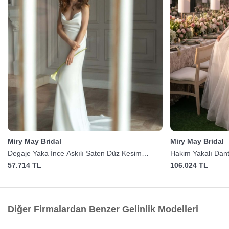
Miry May Bridal
Miry May Bridal
Degaje Yaka İnce Askılı Saten Düz Kesim
Hakim Yakalı Dante
Gelinlik
57.714 TL
106.024 TL
Diğer Firmalardan Benzer Gelinlik Modelleri