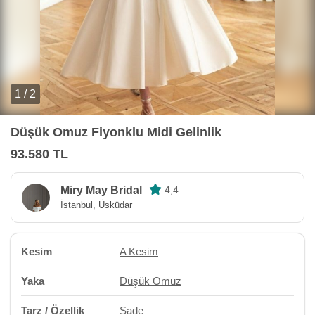
1 / 2
Düşük Omuz Fiyonklu Midi Gelinlik
93.580 TL
Miry May Bridal
4,4
İstanbul, Üsküdar
Kesim
A Kesim
Yaka
Düşük Omuz
Tarz / Özellik
Sade