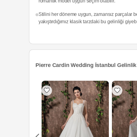
romantik model uygun seçim olabilir.
Stilini her döneme uygun, zamansız parçalar be
yakıştırdığımız klasik tarzdaki bu gelinliği giyebi
Pierre Cardin Wedding İstanbul Gelinlik