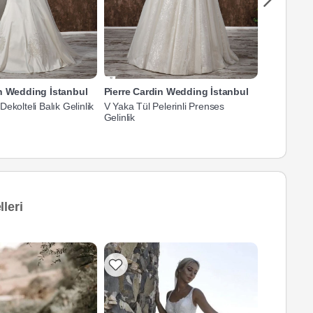
in Wedding İstanbul
Pierre Cardin Wedding İstanbul
Pierre Car
ekolteli Balık Gelinlik
V Yaka Tül Pelerinli Prenses
Straplez Da
Gelinlik
Gelinlik
leri