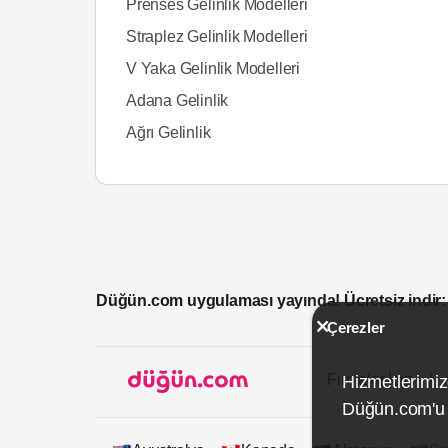
Prenses Gelinlik Modelleri
Straplez Gelinlik Modelleri
V Yaka Gelinlik Modelleri
Adana Gelinlik
Ağrı Gelinlik
Düğün.com uygulaması yayında! Ücretsiz indir:
Çerezler
Firmalar İçin
Hizmetlerimiz
Düğün.com'u k