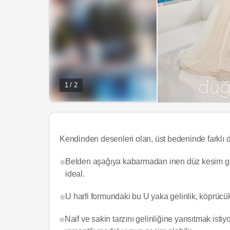
1 / 2
Kendinden desenleri olan, üst bedeninde farklı de
Belden aşağıya kabarmadan inen düz kesim gelin
ideal.
U harfi formundaki bu U yaka gelinlik, köprücük
Naif ve sakin tarzını gelinliğine yansıtmak isti