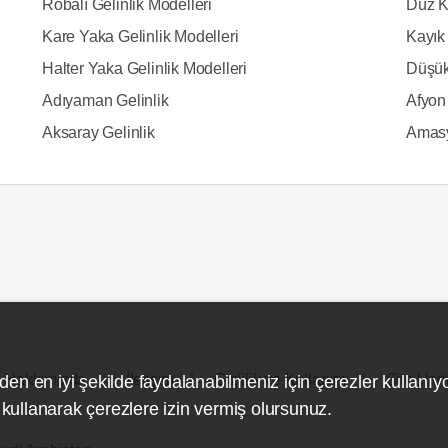
Robalı Gelinlik Modelleri
Düz K
Kare Yaka Gelinlik Modelleri
Kayık 
Halter Yaka Gelinlik Modelleri
Düşük
Adıyaman Gelinlik
Afyon 
Aksaray Gelinlik
Amasy
Hakkımızda
İletişim
Gizlilik ve Kullanım
Site Hari
den en iyi şekilde faydalanabilmeniz için çerezler kullanıy
ullanarak çerezlere izin vermiş olursunuz.