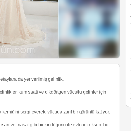
taylara da yer verilmiş gelinlik.
likler, kum saati ve dikdörtgen vücutlu gelinler için
 kemiğini sergileyerek, vücuda zarif bir görüntü katıyor.
yorsan ve masal gibi bir kır düğünü ile evleneceksen, bu