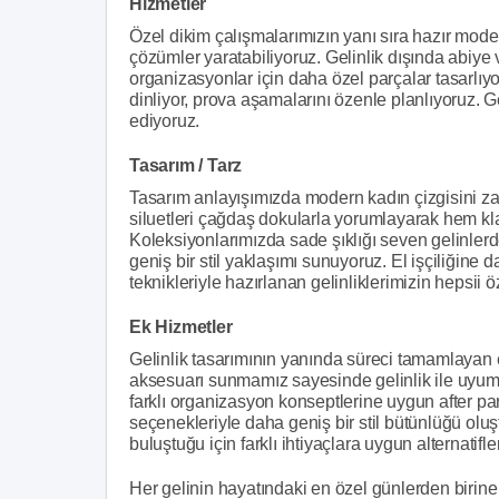
Hizmetler
Özel dikim çalışmalarımızın yanı sıra hazır mode
çözümler yaratabiliyoruz. Gelinlik dışında abiye 
organizasyonlar için daha özel parçalar tasarlıyo
dinliyor, prova aşamalarını özenle planlıyoruz. G
ediyoruz.
Tasarım / Tarz
Tasarım anlayışımızda modern kadın çizgisini zar
siluetleri çağdaş dokularla yorumlayarak hem k
Koleksiyonlarımızda sade şıklığı seven gelinlerd
geniş bir stil yaklaşımı sunuyoruz. El işçiliğine
teknikleriyle hazırlanan gelinliklerimizin hepsii ö
Ek Hizmetler
Gelinlik tasarımının yanında süreci tamamlayan 
aksesuarı sunmamız sayesinde gelinlik ile uyumlu
farklı organizasyon konseptlerine uygun after part
seçenekleriyle daha geniş bir stil bütünlüğü oluş
buluştuğu için farklı ihtiyaçlara uygun alternatifler
Her gelinin hayatındaki en özel günlerden birine e