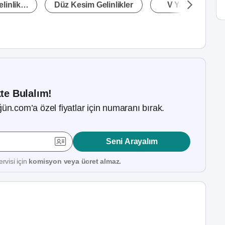
linlikler
Düz Kesim Gelinlikler
V Yaka Gelinlikl
kte Bulalım!
ün.com’a özel fiyatlar için numaranı bırak.
Seni Arayalım
rvisi için
komisyon veya ücret almaz.