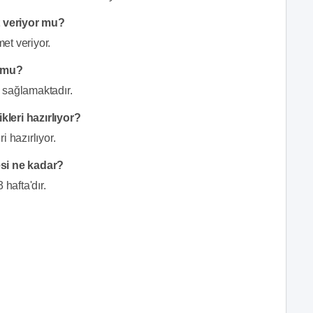
 veriyor mu?
et veriyor.
r mu?
 sağlamaktadır.
leri hazırlıyor?
 hazırlıyor.
esi ne kadar?
 hafta'dır.