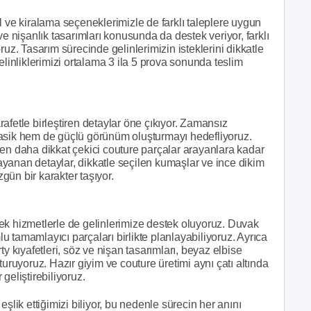
l ve kiralama seçeneklerimizle de farklı taleplere uygun
ve nişanlık tasarımları konusunda da destek veriyor, farklı
ruz. Tasarım sürecinde gelinlerimizin isteklerini dikkatle
elinliklerimizi ortalama 3 ila 5 prova sonunda teslim
afetle birleştiren detaylar öne çıkıyor. Zamansız
lasik hem de güçlü görünüm oluşturmayı hedefliyoruz.
en daha dikkat çekici couture parçalar arayanlara kadar
 dayanan detaylar, dikkatle seçilen kumaşlar ve ince dikim
zgün bir karakter taşıyor.
ek hizmetlerle de gelinlerimize destek oluyoruz. Duvak
 tamamlayıcı parçaları birlikte planlayabiliyoruz. Ayrıca
y kıyafetleri, söz ve nişan tasarımları, beyaz elbise
turuyoruz. Hazır giyim ve couture üretimi aynı çatı altında
 geliştirebiliyoruz.
şlik ettiğimizi biliyor, bu nedenle sürecin her anını