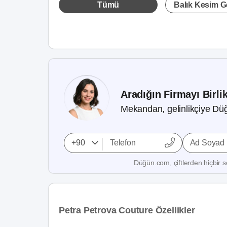
Tümü
Balık Kesim Ge
Aradığın Firmayı Birli
Mekandan, gelinlikçiye Düğ
Ad Soyad
Düğün.com, çiftlerden hiçbir se
Petra Petrova Couture Özellikler