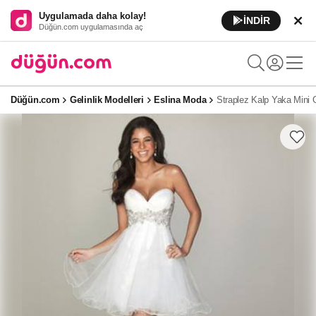
Uygulamada daha kolay!
İNDİR
Düğün.com uygulamasında aç
Düğün.com
Gelinlik Modelleri
Eslina Moda
Straplez Kalp Yaka Mini G