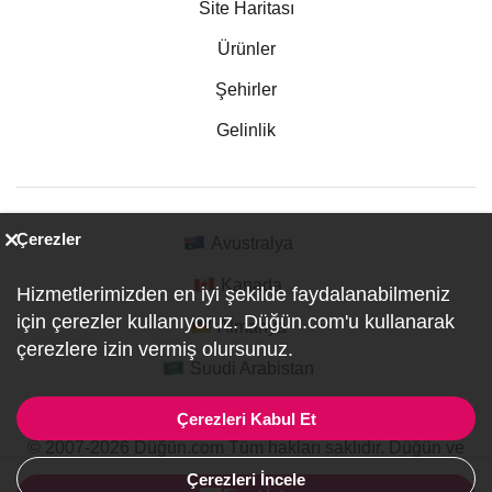
Site Haritası
Ürünler
Şehirler
Gelinlik
Çerezler
Avustralya
Kanada
Hizmetlerimizden en iyi şekilde faydalanabilmeniz
için çerezler kullanıyoruz. Düğün.com'u kullanarak
Almanya
çerezlere izin vermiş olursunuz.
Suudi Arabistan
Çerezleri Kabul Et
© 2007-2026 Düğün.com Tüm hakları saklıdır. Düğün ve
Özel Etkinlik Online Planlama Sitesi.
Çerezleri İncele
ref:PI1-1-1099