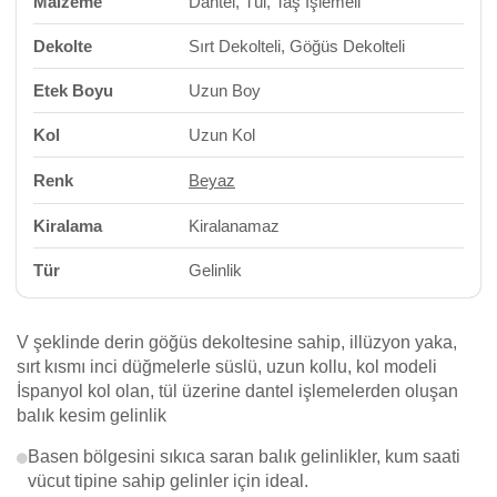
Malzeme
Dantel, Tül, Taş İşlemeli
Dekolte
Sırt Dekolteli, Göğüs Dekolteli
Etek Boyu
Uzun Boy
Kol
Uzun Kol
Renk
Beyaz
Kiralama
Kiralanamaz
Tür
Gelinlik
V şeklinde derin göğüs dekoltesine sahip, illüzyon yaka,
sırt kısmı inci düğmelerle süslü, uzun kollu, kol modeli
İspanyol kol olan, tül üzerine dantel işlemelerden oluşan
balık kesim gelinlik
Basen bölgesini sıkıca saran balık gelinlikler, kum saati
vücut tipine sahip gelinler için ideal.