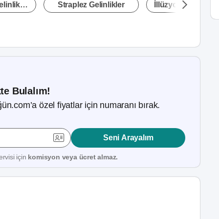
linlikler
Straplez Gelinlikler
İllüzyon Yaka Gelin
kte Bulalım!
ün.com’a özel fiyatlar için numaranı bırak.
Seni Arayalım
rvisi için
komisyon veya ücret almaz.