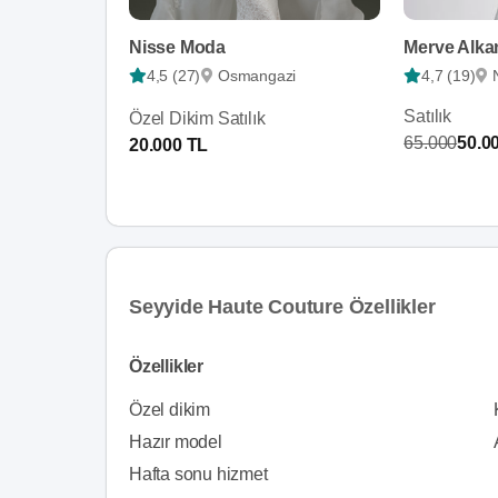
Nisse Moda
Merve Alkan
4,5 (27)
Osmangazi
4,7 (19)
Satılık
Özel Dikim Satılık
65.000
50.0
20.000 TL
Seyyide Haute Couture Özellikler
Özellikler
Özel dikim
Hazır model
Hafta sonu hizmet