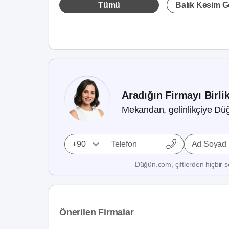
Tümü
Balık Kesim Ge
Aradığın Firmayı Birli
Mekandan, gelinlikçiye Düğ
Ad Soyad
Düğün.com, çiftlerden hiçbir se
Önerilen Firmalar