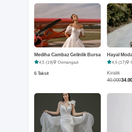
Mediha Cambaz Gelinlik Bursa
Hayal Moda
4,5 (19)
Osmangazi
4,5 (17)
Kiralık
6 Taksit
40.000
34.0