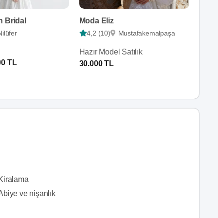
 Bridal
Moda Eliz
Nilüfer
4,2 (10)
Mustafakemalpaşa
Hazır Model Satılık
00 TL
30.000 TL
Kiralama
Abiye ve nişanlık