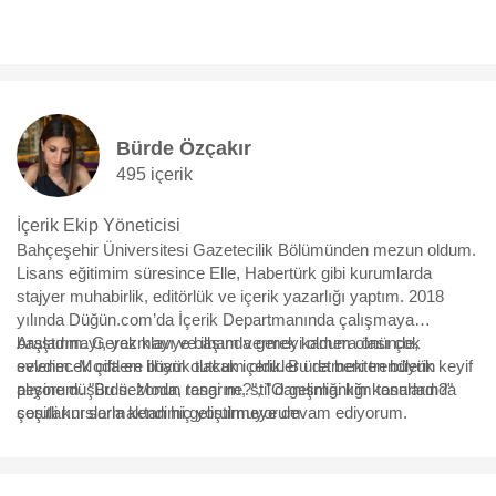
Bürde Özçakır
495 içerik
İçerik Ekip Yöneticisi
Bahçeşehir Üniversitesi Gazetecilik Bölümünden mezun oldum.
Lisans eğitimim süresince Elle, Habertürk gibi kurumlarda
stajyer muhabirlik, editörlük ve içerik yazarlığı yaptım. 2018
yılında Düğün.com’da İçerik Departmanında çalışmaya
başladım. Gerek klavye başında gerek kamera önünde,
Araştırmayı, yazmayı ve ilham vermeyi oldum olası çok
evlenecek çiftlere ilham olacak içerikler üretmekten büyük keyif
sevdim. Moda en büyük tutkum oldu. Bu da beni trendlerin
alıyorum. "Bu sezonun rengi ne?", "O gelinliği kim tasarladı?"
peşine düşürdü. Moda, tasarım, stil danışmanlığı konularında
sorularını sormaktan hiç yorulmuyorum.
çeşitli kurslarla kendimi geliştirmeye devam ediyorum.