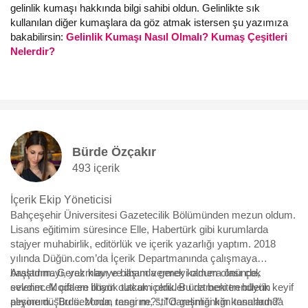
gelinlik kumaşı hakkında bilgi sahibi oldun. Gelinlikte sık
kullanılan diğer kumaşlara da göz atmak istersen şu yazımıza
bakabilirsin:
Gelinlik Kumaşı Nasıl Olmalı? Kumaş Çeşitleri
Nelerdir?
Bürde Özçakır
493 içerik
İçerik Ekip Yöneticisi
Bahçeşehir Üniversitesi Gazetecilik Bölümünden mezun oldum.
Lisans eğitimim süresince Elle, Habertürk gibi kurumlarda
stajyer muhabirlik, editörlük ve içerik yazarlığı yaptım. 2018
yılında Düğün.com’da İçerik Departmanında çalışmaya
başladım. Gerek klavye başında gerek kamera önünde,
Araştırmayı, yazmayı ve ilham vermeyi oldum olası çok
evlenecek çiftlere ilham olacak içerikler üretmekten büyük keyif
sevdim. Moda en büyük tutkum oldu. Bu da beni trendlerin
alıyorum. "Bu sezonun rengi ne?", "O gelinliği kim tasarladı?"
peşine düşürdü. Moda, tasarım, stil danışmanlığı konularında