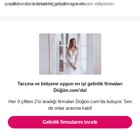
sorularını sormaktan hiç yorulmuyorum.
çeşitli kurslarla kendimi geliştirmeye devam ediyorum.
Tarzına ve bütçene uygun en iyi gelinlik firmaları
Düğün.com’da!
Her 3 çiftten 2'si aradığı firmaları Düğün.com’da buluyor. Sen
de onlar arasına katıl!
Gelinlik firmalarını incele