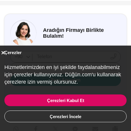
Aradığın Firmayı Birlikte
Bulalım!
Çerezler
Hizmetlerimizden en iyi şekilde faydalanabilmeniz
Ad Soyad
için çerezler kullanıyoruz. Düğün.com'u kullanarak
Seni Arayalım
çerezlere izin vermiş olursunuz.
Düğün.com, çiftlerden hiçbir servisi için
Çerezleri Kabul Et
komisyon veya ücret almaz.
Çerezleri İncele