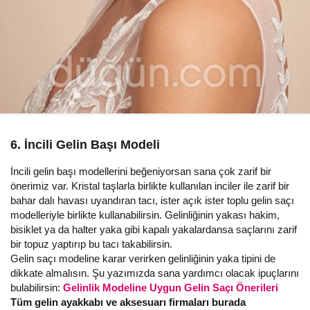
6. İncili Gelin Başı Modeli
İncili gelin başı modellerini beğeniyorsan sana çok zarif bir
önerimiz var. Kristal taşlarla birlikte kullanılan inciler ile zarif bir
bahar dalı havası uyandıran tacı, ister açık ister toplu gelin saçı
modelleriyle birlikte kullanabilirsin. Gelinliğinin yakası hakim,
bisiklet ya da halter yaka gibi kapalı yakalardansa saçlarını zarif
bir topuz yaptırıp bu tacı takabilirsin.
Gelin saçı modeline karar verirken gelinliğinin yaka tipini de
dikkate almalısın. Şu yazımızda sana yardımcı olacak ipuçlarını
bulabilirsin:
Gelinlik Modeline Uygun Gelin Saçı Önerileri
Tüm gelin ayakkabı ve aksesuarı firmaları burada