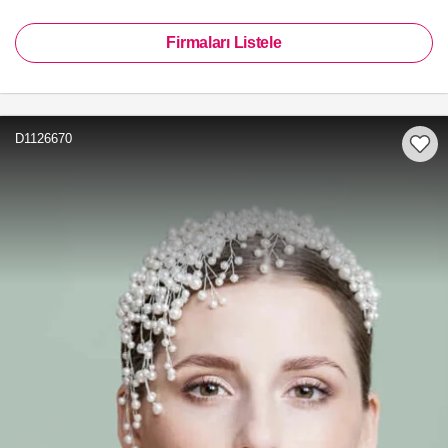
Firmaları Listele
D1126670