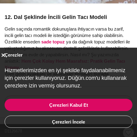
12. Dal Şeklinde İncili Gelin Tacı Modeli
Gelin saçında romantik dokunuşlara ihtiyacın varsa bu zarif,
incili gelin tacı modeli ile istediğin görünüme sahip olabilirsin.
Özellikle enseden
sade topuz
ya da dağınık topuz modelleri ile
yakıştırdığımız bu aksesuarı dantelli gelinliklerle kullanabilirsin.
Gelin tacını evde de yapabilirsin. Nasıl mı? Şu yazımızda
Çerezler
anlattık:
Hem Çok Kolay Hem Masrafsız: Pratik Gelin Tacı
Yapımı
Hizmetlerimizden en iyi şekilde faydalanabilmeniz
Tüm gelin ayakkabı ve aksesuarı firmaları burada
için çerezler kullanıyoruz. Düğün.com'u kullanarak
çerezlere izin vermiş olursunuz.
Firmaları Listele
Çerezleri Kabul Et
Çerezleri İncele
D1126678