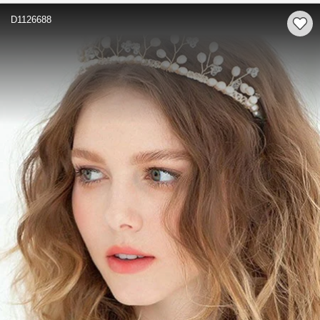
D1126688