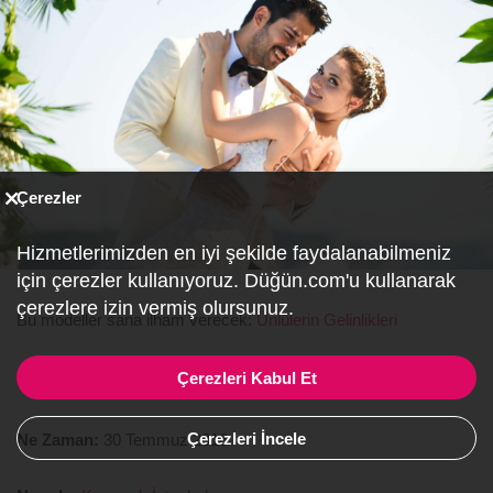
Çerezler
Hizmetlerimizden en iyi şekilde faydalanabilmeniz
için çerezler kullanıyoruz. Düğün.com'u kullanarak
çerezlere izin vermiş olursunuz.
Bu modeller sana ilham verecek:
Ünlülerin Gelinlikleri
Emre Yetkin & Burcu Biricik Düğünü
Çerezleri Kabul Et
Çerezleri İncele
Ne Zaman:
30 Temmuz 2016