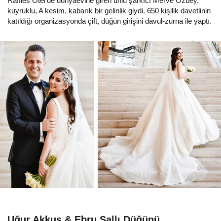
Raffles Otel'de dünyaevine giren ünlü şarkıcı Merve Özbey,
kuyruklu, A kesim, kabarık bir gelinlik giydi. 650 kişilik davetlinin
katıldığı organizasyonda çift, düğün girişini davul-zurna ile yaptı.
Uğur Akkuş & Ebru Şallı Düğünü