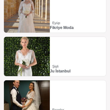
Eyüp
Fikriye Moda
Şişli
Ju İstanbul
Esenler