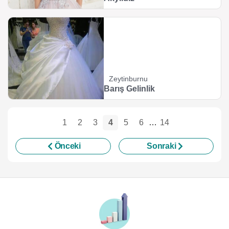
Zeytinburnu
Barış Gelinlik
1
2
3
4
5
6
…
14
Önceki
Sonraki