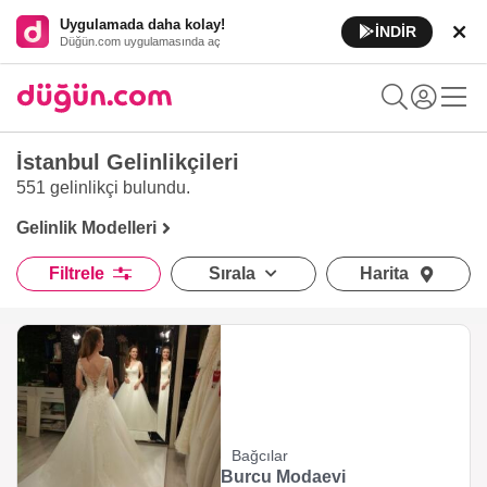
Uygulamada daha kolay!
İNDİR
Düğün.com uygulamasında aç
İstanbul Gelinlikçileri
551 gelinlikçi
bulundu.
Gelinlik Modelleri
Filtrele
Sırala
Harita
Bağcılar
Burcu Modaevi