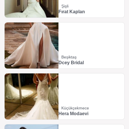
Şişli
Fırat Kaplan
Beşiktaş
Dcey Bridal
Küçükçekmece
Hera Modaevi