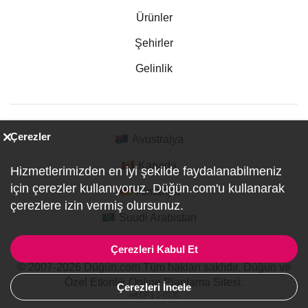
Ürünler
Şehirler
Gelinlik
Çerezler
Avustralya
Kanada
Hizmetlerimizden en iyi şekilde faydalanabilmeniz
için çerezler kullanıyoruz. Düğün.com'u kullanarak
Almanya
çerezlere izin vermiş olursunuz.
Suudi Arabistan
Çerezleri Kabul Et
© 2007-2026 Düğün.com Tüm hakları saklıdır. Düğün ve
Özel Etkinlik Online Planlama Sitesi.
Çerezleri İncele
ref:DF1-1-0176