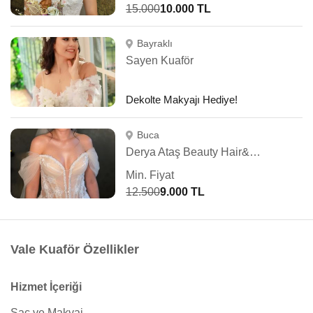
15.000
10.000 TL
Bayraklı
Sayen Kuaför
Dekolte Makyajı Hediye!
Buca
Derya Ataş Beauty Hair&Make Up
Min. Fiyat
12.500
9.000 TL
Vale Kuaför Özellikler
Hizmet İçeriği
Saç ve Makyaj