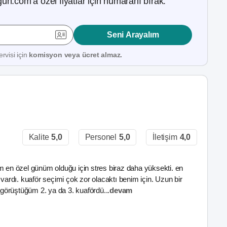
ün.com’a özel fiyatlar için numaranı bırak.
Seni Arayalım
rvisi için
komisyon veya ücret almaz.
Kalite
5,0
Personel
5,0
İletişim
4,0
en özel günüm olduğu için stres biraz daha yüksekti. en
rdı. kuaför seçimi çok zor olacaktı benim için. Uzun bir
görüştüğüm 2. ya da 3. kuafördü
...
devam