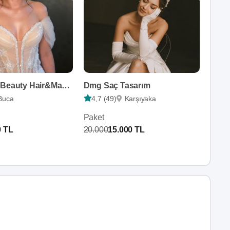
Derya Ataş Beauty Hair&Make Up
Dmg Saç Tasarım
Buca
4,7 (49)
Karşıyaka
Paket
0 TL
20.000
15.000 TL