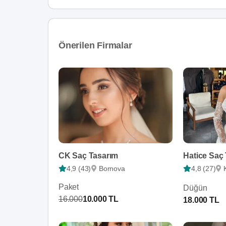
Önerilen Firmalar
CK Saç Tasarım
Hatice Saç
4,9 (43)
Bornova
4,8 (27)
Paket
Düğün
16.000
10.000 TL
18.000 TL