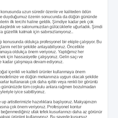
j konusunda uzun süredir özenle ve kaliteden ödün
mize duyduğumuz özenin sonucunda da düğün gününde
rin ilk tercihi haline geldik. Şimdiye kadar pek çok
ulaştırdık ve salonumuzdan gülücüklerle uğurladık. Şimdi
a güzellik katmak için sabırsızlanıyoruz..
jı konusunda oldukça profesyonel bir ekiple çalışıyor. Bu
arını net bir şekilde anlayabiliyoruz. Öncelikle
anlamaya oldukça önem veriyoruz. Yaptığımız her
ek için hassasiyetle çalışıyoruz. Gelin saçı ve
ene kadar çalışmaya devam ediyoruz.
ğal içerikli ve kaliteli ürünler kullanmaya önem
ik modelinize ve düğün mekanınıza uygun olacak şekilde
arlar kullanarak çok daha ışıltılı veya renkli bir görüntü
ğün gününüzde tüm coşkulu anlara rağmen bozulmadan
leriyle iyice sabitliyoruz.
up artistlerimizle hazırlıklara başlıyoruz. Makyajınızın
masına çok önem veriyoruz. Profesyonel kontur
k, beğenmediğiniz ufak tefek kusurlarınızı daha az görünür
 makyaj ürünleri kullanıyoruz. Bu sayede kusursuz