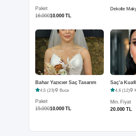
Paket
Dekolte Maky
16.000
10.000 TL
Bahar Yazıcıer Saç Tasarım
Saç'a Kuaf
4,5 (23)
Buca
4,6 (12)
Paket
Min. Fiyat
15.000
10.000 TL
20.000 TL