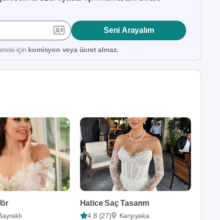
Seni Arayalım
rvisi için
komisyon veya ücret almaz.
för
Hatice Saç Tasarım
Bayraklı
4,8 (27)
Karşıyaka