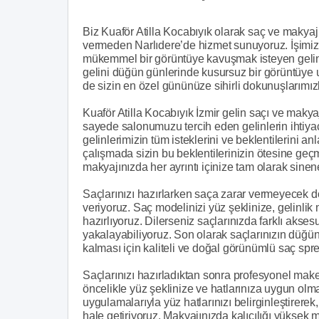
Biz Kuaför Atilla Kocabıyık olarak saç ve makya
vermeden Narlıdere’de hizmet sunuyoruz. İşi
mükemmel bir görüntüye kavuşmak isteyen gelinle
gelini düğün günlerinde kusursuz bir görüntüye 
de sizin en özel gününüze sihirli dokunuşlarımızl
Kuaför Atilla Kocabıyık İzmir gelin saçı ve makya
sayede salonumuzu tercih eden gelinlerin ihtiyaçl
gelinlerimizin tüm isteklerini ve beklentilerini 
çalışmada sizin bu beklentilerinizin ötesine geçm
makyajınızda her ayrıntı içinize tam olarak sin
Saçlarınızı hazırlarken saça zarar vermeyecek do
veriyoruz. Saç modelinizi yüz şeklinize, gelinl
hazırlıyoruz. Dilerseniz saçlarınızda farklı aksesu
yakalayabiliyoruz. Son olarak saçlarınızın dü
kalması için kaliteli ve doğal görünümlü saç sprey
Saçlarınızı hazırladıktan sonra profesyonel make 
öncelikle yüz şeklinize ve hatlarınıza uygun ol
uygulamalarıyla yüz hatlarınızı belirginleştirere
hale getiriyoruz. Makyajınızda kalıcılığı yüksek