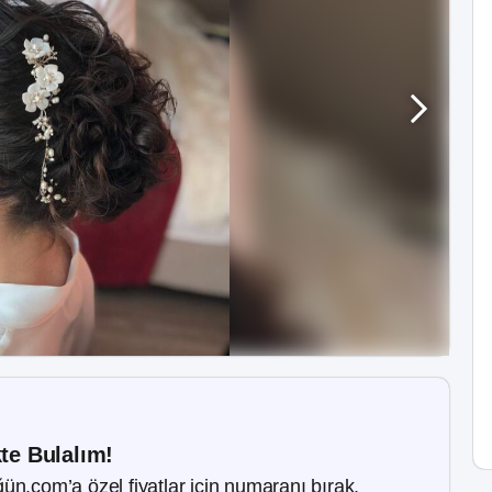
kte Bulalım!
ün.com’a özel fiyatlar için numaranı bırak.