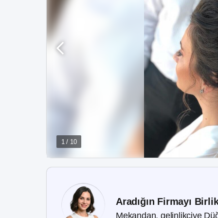
1 / 10
Aradığın Firmayı Birli
Mekandan, gelinlikçiye Düğ