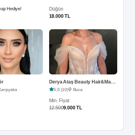
ajı Hediye!
Düğün
18.000 TL
ör
Derya Ataş Beauty Hair&Make Up
Karşıyaka
5,0 (10)
Buca
Min. Fiyat
12.500
9.000 TL