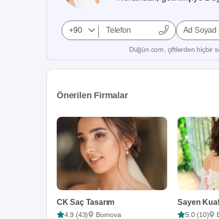
Ad Soyad
Düğün.com, çiftlerden hiçbir se
Önerilen Firmalar
CK Saç Tasarım
Sayen Kua
4,9 (43)
Bornova
5,0 (10)