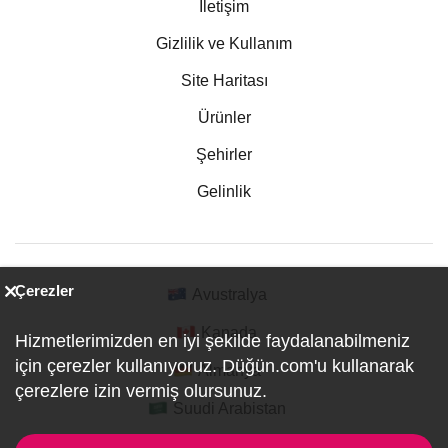
İletişim
Gizlilik ve Kullanım
Site Haritası
Ürünler
Şehirler
Gelinlik
Çerezler
Avustralya
Kanada
Hizmetlerimizden en iyi şekilde faydalanabilmeniz
için çerezler kullanıyoruz. Düğün.com'u kullanarak
Almanya
çerezlere izin vermiş olursunuz.
Suudi Arabistan