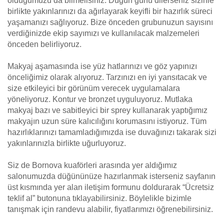
olduğumuzu da bilmelisiniz. Düğün günü dilerseniz sizinle
birlikte yakınlarınızı da ağırlayarak keyifli bir hazırlık süreci
yaşamanızı sağlıyoruz. Bize önceden grubunuzun sayısını
verdiğinizde ekip sayımızı ve kullanılacak malzemeleri
önceden belirliyoruz.
Makyaj aşamasında ise yüz hatlarınızı ve göz yapınızı
önceliğimiz olarak alıyoruz. Tarzınızı en iyi yansıtacak ve
size etkileyici bir görünüm verecek uygulamalara
yöneliyoruz. Kontur ve bronzet uyguluyoruz. Mutlaka
makyaj bazı ve sabitleyici bir sprey kullanarak yaptığımız
makyajın uzun süre kalıcılığını korumasını istiyoruz. Tüm
hazırlıklarınızı tamamladığımızda ise duvağınızı takarak sizi
yakınlarınızla birlikte uğurluyoruz.
Siz de Bornova kuaförleri arasında yer aldığımız
salonumuzda düğününüze hazırlanmak isterseniz sayfanın
üst kısmında yer alan iletişim formunu doldurarak “Ücretsiz
teklif al” butonuna tıklayabilirsiniz. Böylelikle bizimle
tanışmak için randevu alabilir, fiyatlarımızı öğrenebilirsiniz.