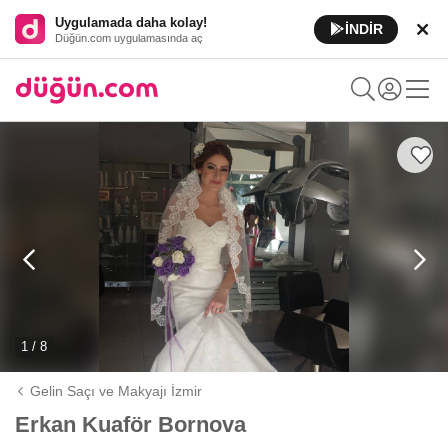
Uygulamada daha kolay!
İNDİR
Düğün.com uygulamasında aç
1 / 8
Gelin Saçı ve Makyajı İzmir
Erkan Kuaför Bornova