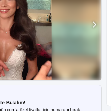
kte Bulalım!
ün.com’a özel fiyatlar için numaranı bırak.