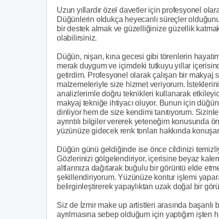
Uzun yıllardır özel davetler için profesyonel ol
Düğünlerin oldukça heyecanlı süreçler olduğunu
bir destek almak ve güzelliğinize güzellik katm
olabilirsiniz.
Düğün, nişan, kına gecesi gibi törenlerin hayatı
merak duygum ve içimdeki tutkuyu yıllar içerisin
getirdim. Profesyonel olarak çalışan bir makyaj s
malzemeleriyle size hizmet veriyorum. İsteklerinizi
analizlerimle doğru teknikleri kullanarak etkileyic
makyaj tekniğe ihtiyacı oluyor. Bunun için düğün
dinliyor hem de size kendimi tanıtıyorum. Sizi
ayrıntılı bilgiler vererek yeteneğim konusunda ö
yüzünüze gidecek renk tonları hakkında konuşara
Düğün günü geldiğinde ise önce cildinizi temizli
Gözlerinizi gölgelendiriyor, içerisine beyaz kale
altlarınıza dağıtarak buğulu bir görüntü elde etm
şekillendiriyorum. Yüzünüze kontur işlemi yapara
belirginleştirerek yapaylıktan uzak doğal bir gö
Siz de İzmir make up artistleri arasında başarılı 
ayrılmasına sebep olduğum için yaptığım işten 