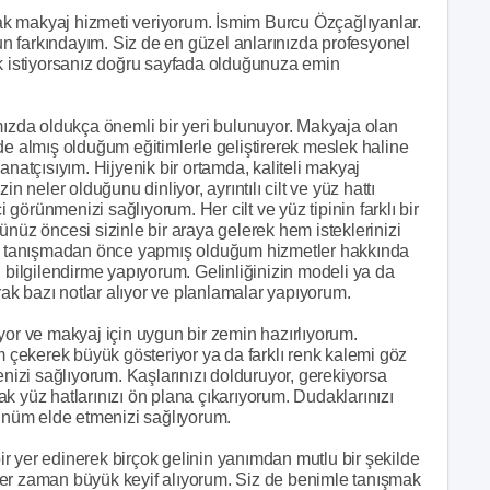
arak makyaj hizmeti veriyorum. İsmim Burcu Özçağlıyanlar.
n farkındayım. Siz de en güzel anlarınızda profesyonel
ak istiyorsanız doğru sayfada olduğunuza emin
mızda oldukça önemli bir yeri bulunuyor. Makyaja olan
de almış olduğum eğitimlerle geliştirerek meslek haline
anatçısıyım. Hijyenik bir ortamda, kaliteli makyaj
n neler olduğunu dinliyor, ayrıntılı cilt ve yüz hattı
i görünmenizi sağlıyorum. Her cilt ve yüz tipinin farklı bir
ünüz öncesi sizinle bir araya gelerek hem isteklerinizi
nle tanışmadan önce yapmış olduğum hizmetler hakkında
n bilgilendirme yapıyorum. Gelinliğinizin modeli ya da
k bazı notlar alıyor ve planlamalar yapıyorum.
yor ve makyaj için uygun bir zemin hazırlıyorum.
m çekerek büyük gösteriyor ya da farklı renk kalemi göz
enizi sağlıyorum. Kaşlarınızı dolduruyor, gerekiyorsa
k yüz hatlarınızı ön plana çıkarıyorum. Dudaklarınızı
rünüm elde etmenizi sağlıyorum.
bir yer edinerek birçok gelinin yanımdan mutlu bir şekilde
her zaman büyük keyif alıyorum. Siz de benimle tanışmak