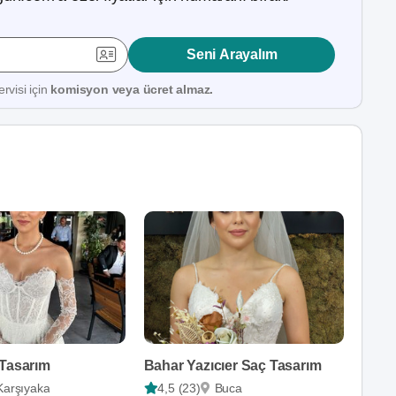
Seni Arayalım
rvisi için
komisyon veya ücret almaz.
 Tasarım
Bahar Yazıcıer Saç Tasarım
Karşıyaka
4,5 (23)
Buca