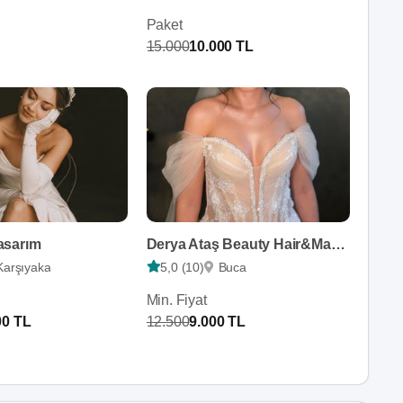
Paket
15.000
10.000 TL
asarım
Derya Ataş Beauty Hair&Make Up
Karşıyaka
5,0 (10)
Buca
Min. Fiyat
00 TL
12.500
9.000 TL