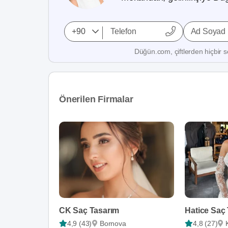
Ad Soyad
Düğün.com, çiftlerden hiçbir se
Önerilen Firmalar
CK Saç Tasarım
Hatice Saç
4,9 (43)
Bornova
4,8 (27)