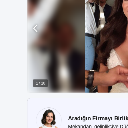
1 / 10
Aradığın Firmayı Birli
Mekandan, gelinlikçiye Düğ