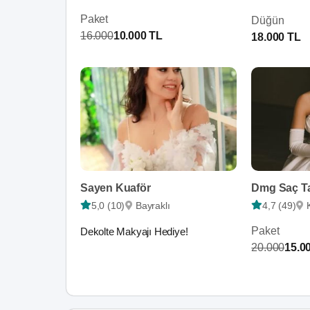
Paket
Düğün
16.000
10.000 TL
18.000 TL
Sayen Kuaför
Dmg Saç T
5,0 (10)
Bayraklı
4,7 (49)
Paket
Dekolte Makyajı Hediye!
20.000
15.0