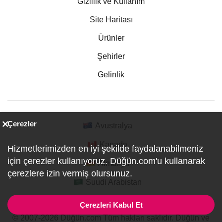
Gizlilik ve Kullanım
Site Haritası
Ürünler
Şehirler
Gelinlik
Çerezler
Avustralya
Kanada
Hizmetlerimizden en iyi şekilde faydalanabilmeniz
için çerezler kullanıyoruz. Düğün.com'u kullanarak
Almanya
çerezlere izin vermiş olursunuz.
Suudi Arabistan
Çerezleri Kabul Et
© 2007-2026 Düğün.com Tüm hakları saklıdır. Düğün ve