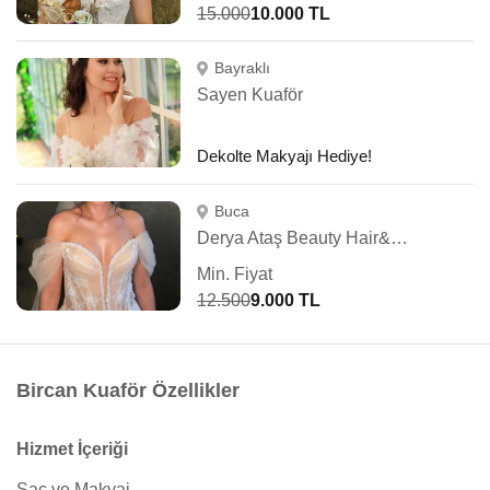
15.000
10.000 TL
Bayraklı
Sayen Kuaför
Dekolte Makyajı Hediye!
Buca
Derya Ataş Beauty Hair&Make Up
Min. Fiyat
12.500
9.000 TL
Bircan Kuaför Özellikler
Hizmet İçeriği
Saç ve Makyaj