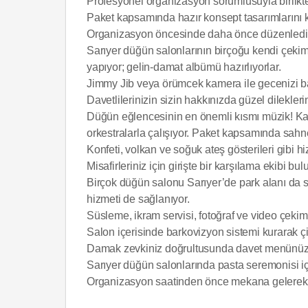
Profesyonel organizasyon sorumlusuyla birlikt
Paket kapsamında hazır konsept tasarımlarını k
Organizasyon öncesinde daha önce düzenledikler
Sarıyer düğün salonlarının birçoğu kendi çekim e
yapıyor; gelin-damat albümü hazırlıyorlar.
Jimmy Jib veya örümcek kamera ile gecenizi başın
Davetlilerinizin sizin hakkınızda güzel dileklerin
Düğün eğlencesinin en önemli kısmı müzik! Kali
orkestralarla çalışıyor. Paket kapsamında sahn
Konfeti, volkan ve soğuk ateş gösterileri gibi h
Misafirleriniz için girişte bir karşılama ekibi bu
Birçok düğün salonu Sarıyer’de park alanı da su
hizmeti de sağlanıyor.
Süsleme, ikram servisi, fotoğraf ve video çekimi
Salon içerisinde barkovizyon sistemi kurarak çift
Damak zevkiniz doğrultusunda davet menünüzü d
Sarıyer düğün salonlarında pasta seremonisi içi
Organizasyon saatinden önce mekana gelerek gel