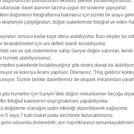
e düğününüzün planlamasını eksiksiz şekilde yürütebiliyorsunuz.
ullanarak davet alanının tarzına uygun bir süsleme yapıyorlar.
i düğünlerin fotoğraflarına bakmanız için sizinle bir araya gelebi
kipleriyle çalıştığından, düğün paketlerinde fotoğraf ve video hizm
dan sonuna kadar kayıt altına alabiliyorlar. Bazı ekipler bu video 
i bırakabilmeleri için anı defteri standı kurabiliyorlar.
teli ses ve ışık sistemlerine sahip Sarıyer düğün salonları, kendi
e hizmeti alabiliyorsunuz.
izmetleri paketlerde bulabileceğiniz gibi ekstra olarak da alabiliyo
lunuyor ve kolonya ikramı yapılıyor. Dilerseniz, ''Hoş geldiniz kokte
nuyor. Sizinle birlikte davetlileriniz de otopark imkanından yararl
 gibi hizmetler için Sarıyer’deki düğün mekanlarının birçoğu dışarı
in fotoğraf karelerinin slayt gösterisini yapabiliyorlar.
eğiştirme olanağını tadım etkinliği düzenleyerek sağlıyorlar.
n 5 veya 7 katlı maket pasta tercihinde bulunabilirsiniz.
in odasında dinlenebilir; son hazırlıklarınızı tamamlayabilirsini