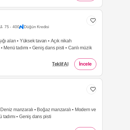
75 - 400
Düğün Kredisi
şığı alan • Yüksek tavan • Açık nikah
ı • Menü tadımı • Geniş dans pisti • Canlı müzik
Teklif Al
İncele
ık • Deniz manzaralı • Boğaz manzaralı • Modern ve
ü tadımı • Geniş dans pisti