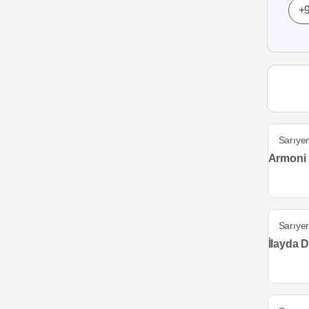
Sarıye
Armoni 
Sarıye
İlayda 