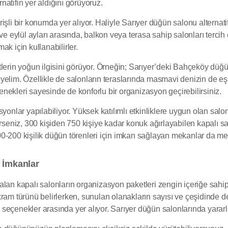
atifin yer aldığını görüyoruz.
li bir konumda yer alıyor. Haliyle Sarıyer düğün salonu alternatifle
ve eylül ayları arasında, balkon veya terasa sahip salonları tercih
k için kullanabilirler.
tlerin yoğun ilgisini görüyor. Örneğin; Sarıyer’deki Bahçeköy dü
elim. Özellikle de salonların teraslarında masmavi denizin de eşl
nekleri sayesinde de konforlu bir organizasyon geçirebilirsiniz.
yonlar yapılabiliyor. Yüksek katılımlı etkinliklere uygun olan salo
rseniz, 300 kişiden 750 kişiye kadar konuk ağırlayabilen kapalı sa
0-200 kişilik düğün törenleri için imkan sağlayan mekanlar da me
 İmkanlar
lan kapalı salonların organizasyon paketleri zengin içeriğe sahip
ram türünü belirlerken, sunulan olanakların sayısı ve çeşidinde de
seçenekler arasında yer alıyor. Sarıyer düğün salonlarında yararl