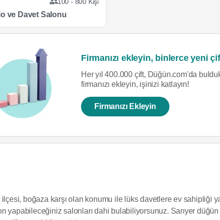
r
100 - 800 Kişi
lo ve Davet Salonu
Firmanızı ekleyin, binlerce yeni çif
Her yıl 400.000 çift, Düğün.com'da bulduk
firmanızı ekleyin, işinizi katlayın!
Firmanızı Ekleyin
ilçesi, boğaza karşı olan konumu ile lüks davetlere ev sahipliği 
n yapabileceğiniz salonları dahi bulabiliyorsunuz. Sarıyer düğün