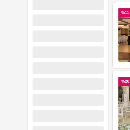
%11
%20