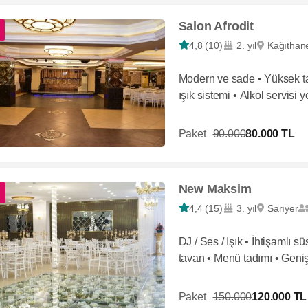
Salon Afrodit
4,8 (10)
2. yıl
Kağıthan
Modern ve sade • Yüksek ta
ışık sistemi • Alkol servisi 
Paket
90.000
80.000 TL
New Maksim
4,4 (15)
3. yıl
Sarıyer
DJ / Ses / Işık • İhtişamlı s
tavan • Menü tadımı • Geniş
sistemi
Paket
150.000
120.000 TL