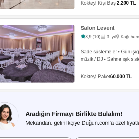
Kokteyl Kişi Başı
2.200 TL
Salon Levent
3,9 (10)
3. yıl
Kağıthan
Sade süslemeler • Gün ışığı
müzik / DJ • Sahne ışık sist
Kokteyl Paket
60.000 TL
Aradığın Firmayı Birlikte Bulalım!
Mekandan, gelinlikçiye Düğün.com’a özel fiyatla