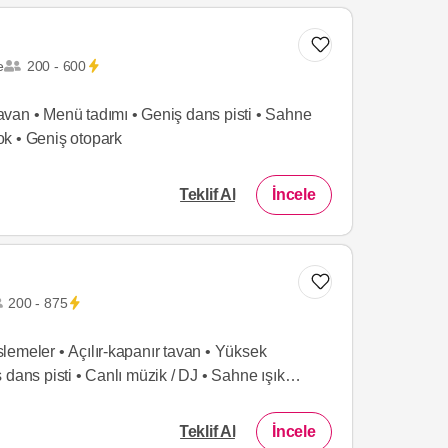
e
200 - 600
van • Menü tadımı • Geniş dans pisti • Sahne
yok • Geniş otopark
Teklif Al
İncele
200 - 875
üslemeler • Açılır-kapanır tavan • Yüksek
 dans pisti • Canlı müzik / DJ • Sahne ışık
Teklif Al
İncele