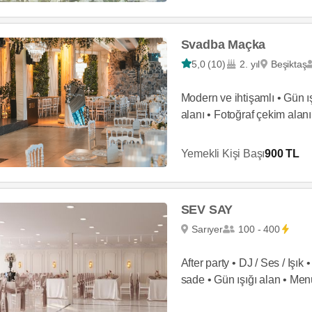
Svadba Maçka
5,0 (10)
2. yıl
Beşiktaş
Modern ve ihtişamlı • Gün ı
alanı • Fotoğraf çekim alan
Yemekli Kişi Başı
900 TL
SEV SAY
Sarıyer
100 - 400
After party • DJ / Ses / Iş
sade • Gün ışığı alan • Men