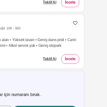
Teklif Al
İncele
e
100 - 500
 alan • Yüksek tavan • Geniş dans pisti • Canlı
emi • Alkol servisi yok • Geniş otopark
Teklif Al
İncele
r için numaranı bırak.