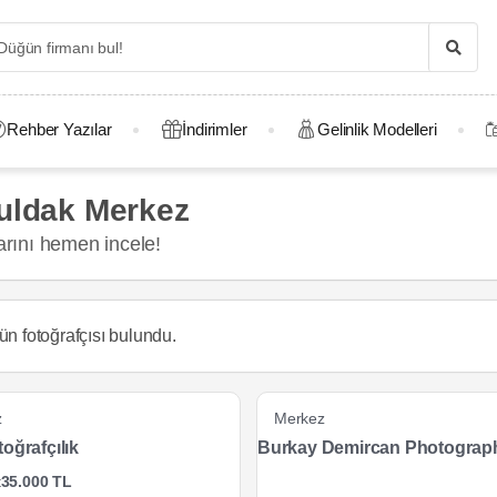
Rehber Yazılar
İndirimler
Gelinlik Modelleri
guldak Merkez
arını hemen incele!
ün fotoğrafçısı
bulundu.
z
Merkez
oğrafçılık
Burkay Demircan Photograp
t
35.000 TL