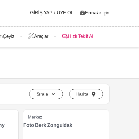
GIRIŞ YAP
/
ÜYE OL
Firmalar İçin
Çeyiz
Araçlar
Hızlı Teklif Al
Sırala
Harita
Merkez
hy
Foto Berk Zonguldak