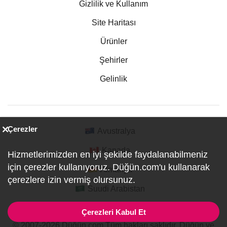
Gizlilik ve Kullanım
Site Haritası
Ürünler
Şehirler
Gelinlik
Çerezler
Avustralya
Kanada
Hizmetlerimizden en iyi şekilde faydalanabilmeniz
için çerezler kullanıyoruz. Düğün.com'u kullanarak
Almanya
çerezlere izin vermiş olursunuz.
Suudi Arabistan
Çerezleri Kabul Et
© 2007-2026 Düğün.com Tüm hakları saklıdır. Düğün ve