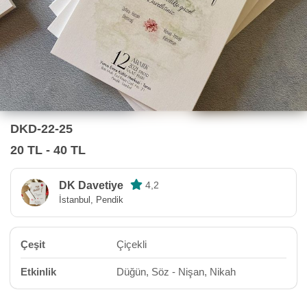
DKD-22-25
20 TL - 40 TL
DK Davetiye
4,2
İstanbul, Pendik
Çeşit
Çiçekli
Etkinlik
Düğün, Söz - Nişan, Nikah