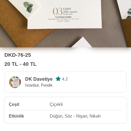
DKD-76-25
20 TL - 40 TL
DK Davetiye
4,2
İstanbul, Pendik
Çeşit
Çiçekli
Etkinlik
Düğün, Söz - Nişan, Nikah