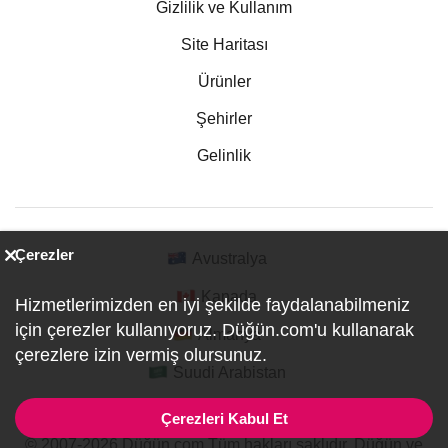
Gizlilik ve Kullanım
Site Haritası
Ürünler
Şehirler
Gelinlik
Çerezler
Avustralya
Kanada
Hizmetlerimizden en iyi şekilde faydalanabilmeniz
için çerezler kullanıyoruz. Düğün.com'u kullanarak
Almanya
çerezlere izin vermiş olursunuz.
Suudi Arabistan
Çerezleri Kabul Et
© 2007-2026 Düğün.com Tüm hakları saklıdır. Düğün ve