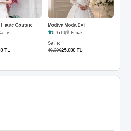
z Haute Couture
Modiva Moda Evi
Konak
5,0 (13)
Konak
Satılık
00 TL
40.000
25.000 TL