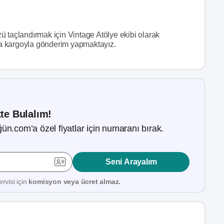
ü taçlandırmak için Vintage Atölye ekibi olarak
ına kargoyla gönderim yapmaktayız.
kte Bulalım!
ün.com’a özel fiyatlar için numaranı bırak.
Seni Arayalım
rvisi için
komisyon veya ücret almaz.