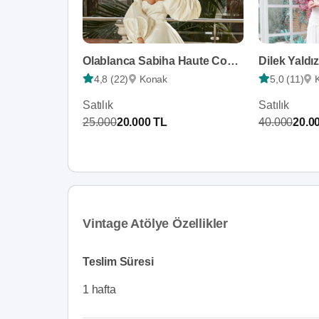
Olablanca Sabiha Haute Couture
Dilek Yaldı
4,8 (22)
Konak
5,0 (11)
Satılık
Satılık
25.000
20.000 TL
40.000
20.0
Vintage Atölye Özellikler
Teslim Süresi
1 hafta