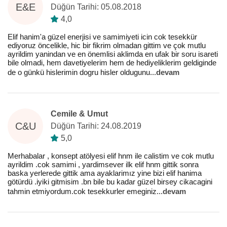
E&E
Düğün Tarihi: 05.08.2018
4,0
Elif hanim'a güzel enerjisi ve samimiyeti icin cok tesekkür
ediyoruz öncelikle, hic bir fikrim olmadan gittim ve çok mutlu
ayrildim yanindan ve en önemlisi aklimda en ufak bir soru isareti
bile olmadi, hem davetiyelerim hem de hediyeliklerim geldiginde
de o günkü hislerimin dogru hisler oldugunu
...
devam
Cemile & Umut
C&U
Düğün Tarihi: 24.08.2019
5,0
Merhabalar , konsept atölyesi elif hnm ile calistim ve cok mutlu
ayrildim .cok samimi , yardimsever ilk elif hnm gittik sonra
baska yerlerede gittik ama ayaklarimız yine bizi elif hanima
götürdü .iyiki gitmisim .bn bile bu kadar güzel birsey cikacagini
tahmin etmiyordum.cok tesekkurler emeginiz
...
devam