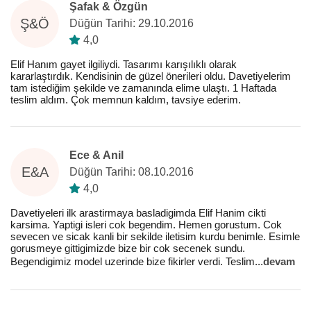
Şafak & Özgün
Ş&Ö
Düğün Tarihi: 29.10.2016
4,0
Elif Hanım gayet ilgiliydi. Tasarımı karışılıklı olarak
kararlaştırdık. Kendisinin de güzel önerileri oldu. Davetiyelerim
tam istediğim şekilde ve zamanında elime ulaştı. 1 Haftada
teslim aldım. Çok memnun kaldım, tavsiye ederim.
Ece & Anil
E&A
Düğün Tarihi: 08.10.2016
4,0
Davetiyeleri ilk arastirmaya basladigimda Elif Hanim cikti
karsima. Yaptigi isleri cok begendim. Hemen gorustum. Cok
sevecen ve sicak kanli bir sekilde iletisim kurdu benimle. Esimle
gorusmeye gittigimizde bize bir cok secenek sundu.
Begendigimiz model uzerinde bize fikirler verdi. Teslim
...
devam