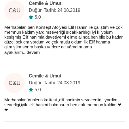
Cemile & Umut
C&U
Düğün Tarihi: 24.08.2019
5,0
Merhabalar, ben Konsept Atölyesi Elif Hanim ile çalıştım ve çok
memnun kaldım yardımseverliği sıcakkanlılığı iyi ki yolum
kesişmiş Elif hanımla davetiyemi elime alınca ben bile bu kadar
güzel beklemiyordum ve çok mutlu oldum ilk Elif hanıma
gitmiştim sonra başka yerlere de uğradım ama
ayaklarım
...
devam
Cemile & Umut
C&U
Düğün Tarihi: 24.08.2019
5,0
Merhabalar,ürünlerin kalitesi ,elif hanimin sevecenligi ,yardim
severligi,iyiki elif hanimi bulmusum ben cok memnun kaldim ❤
❤