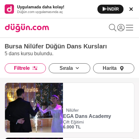
Uygulamada daha kolay!
İNDİR
Düğün.com uygulamasında aç
Bursa Nilüfer Düğün Dans Kursları
5 dans kursu
bulundu.
Filtrele
Sırala
Harita
Nilüfer
EGA Dans Academy
Çift Eğitimi
6.000 TL