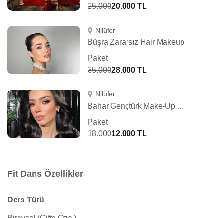
25.000
20.000 TL
Nilüfer
Büşra Zararsız Hair Makeup
Paket
35.000
28.000 TL
Nilüfer
Bahar Gençtürk Make-Up Artist
Paket
18.000
12.000 TL
Fit Dans Özellikler
Ders Türü
Bireysel (Çifte Özel)