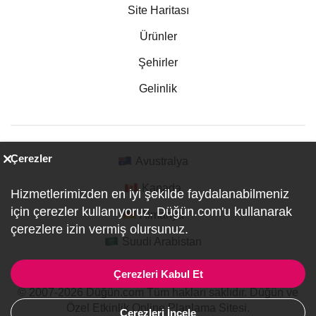
Site Haritası
Ürünler
Şehirler
Gelinlik
Çerezler
Avustralya
Kanada
Hizmetlerimizden en iyi şekilde faydalanabilmeniz
için çerezler kullanıyoruz. Düğün.com'u kullanarak
Almanya
çerezlere izin vermiş olursunuz.
Suudi Arabistan
Çerezleri Kabul Et
© 2007-2026 Düğün.com Tüm hakları saklıdır. Düğün ve
Özel Etkinlik Online Planlama Sitesi.
Çerezleri İncele