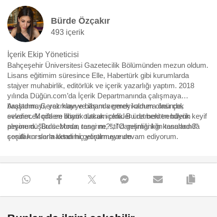
Bürde Özçakır
493 içerik
İçerik Ekip Yöneticisi
Bahçeşehir Üniversitesi Gazetecilik Bölümünden mezun oldum.
Lisans eğitimim süresince Elle, Habertürk gibi kurumlarda
stajyer muhabirlik, editörlük ve içerik yazarlığı yaptım. 2018
yılında Düğün.com’da İçerik Departmanında çalışmaya
başladım. Gerek klavye başında gerek kamera önünde,
Araştırmayı, yazmayı ve ilham vermeyi oldum olası çok
evlenecek çiftlere ilham olacak içerikler üretmekten büyük keyif
sevdim. Moda en büyük tutkum oldu. Bu da beni trendlerin
alıyorum. "Bu sezonun rengi ne?", "O gelinliği kim tasarladı?"
peşine düşürdü. Moda, tasarım, stil danışmanlığı konularında
sorularını sormaktan hiç yorulmuyorum.
çeşitli kurslarla kendimi geliştirmeye devam ediyorum.