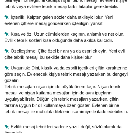
belirleyin. Örneğin, arkadaşa nişan tebrik mesajı, evlenen kişiye
tebrik veya evlilere tebrik mesajı farklı hitaplar gerektirebilir.
İçtenlik: Kalpten gelen sözler daha etkileyici olur. Yeni
evlenen çiftlere mesaj gönderirken içtenliğini yansıt.
Kısa ve öz: Uzun cümlelerden kaçının, anlamlı ve net olun.
Evlilik tebrik sözleri kısa olduğunda daha akılda kalıcıdır.
Özelleştirme: Çifte özel bir anı ya da espri ekleyin. Yeni evli
çifte tebrik mesajı bu şekilde daha kişisel olur.
Uygunluk: Dini, klasik ya da esprili içerikleri çiftin karakterine
göre seçin. Evlenecek kişiye tebrik mesajı yazarken bu dengeyi
gözetin.
Tebrik mesajları nişan için de büyük önem taşır. Nişan tebrik
mesajı ve nişan kutlama mesajları için de aynı ipuçlarını
uygulayabilirsin. Düğün için tebrik mesajları yazarken, çiftin
tarzına uygun bir dil kullanmaya özen göster. Evlenen birine
tebrik mesajı ile mutluluk dileklerini samimiyetle ifade edebilirsin.
Evlilik mesaj tebrikleri sadece yazılı değil, sözlü olarak da
önemlidir.