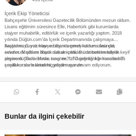
İçerik Ekip Yöneticisi
Bahçeşehir Üniversitesi Gazetecilik Bölümünden mezun oldum.
Lisans eğitimim süresince Elle, Habertürk gibi kurumlarda
stajyer muhabirlik, editörlük ve içerik yazarlığı yaptım. 2018
yılında Düğün.com’da İçerik Departmanında çalışmaya
başladım. Gerek klavye başında gerek kamera önünde,
Araştırmayı, yazmayı ve ilham vermeyi oldum olası çok
evlenecek çiftlere ilham olacak içerikler üretmekten büyük keyif
sevdim. Moda en büyük tutkum oldu. Bu da beni trendlerin
alıyorum. "Bu sezonun rengi ne?", "O gelinliği kim tasarladı?"
peşine düşürdü. Moda, tasarım, stil danışmanlığı konularında
sorularını sormaktan hiç yorulmuyorum.
çeşitli kurslarla kendimi geliştirmeye devam ediyorum.
Bunlar da ilgini çekebilir