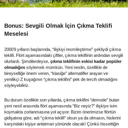
Bonus: Sevgili Olmak İçin Çıkma Teklifi
Meselesi
2000’li yılların başlarında, “ilişkiyi resmileştirme” şekliydi çıkma
teklifi. Flört aşamasındaki çiftler, çıkma teklifinin ardından sevgili
olurlardı. Şimdilerdeyse,
çıkma teklifinin eskisi kadar popüler
olmadığını
söylemek mümkün. Yeni neslin, özellikle de
bireyselliğe önem veren, “klasiğe” alternatifler arayan ve
yenilikçi Z kuşağının “çıkma teklifini” pek de tercih olmadığını
söyleyebiliriz.
Bu durum özellikle son yıllarda, çıkma teklifini “demode” bulan
yeni nesil arasında flört aşamasında “Biz neyiz?” ilişkiye isim
koymakta zorlanmasına yol açıyor. Bizim önerimizse flörtün
gidişatına göre, adı “çıkma teklifi” olsun ya da olmasın, hislerini
karşındaki kişiye anlatman yönünde olacak! Çünkü hissettiğin