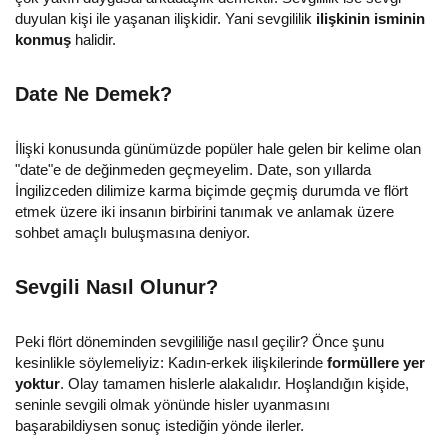
duyulan kişi ile yaşanan ilişkidir. Yani sevgililik
ilişkinin isminin
konmuş
halidir.
Date Ne Demek?
İlişki konusunda günümüzde popüler hale gelen bir kelime olan
"date"e de değinmeden geçmeyelim. Date, son yıllarda
İngilizceden dilimize karma biçimde geçmiş durumda ve flört
etmek üzere iki insanın birbirini tanımak ve anlamak üzere
sohbet amaçlı buluşmasına deniyor.
Sevgili Nasıl Olunur?
Peki flört döneminden sevgililiğe nasıl geçilir? Önce şunu
kesinlikle söylemeliyiz: Kadın-erkek ilişkilerinde
formüllere yer
yoktur
. Olay tamamen hislerle alakalıdır. Hoşlandığın kişide,
seninle sevgili olmak yönünde hisler uyanmasını
başarabildiysen sonuç istediğin yönde ilerler.