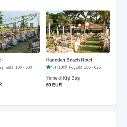
el
Hanedan Beach Hotel
eşme
100 - 600
4,4 (10)
Foça
150 - 625
Yemekli Kişi Başı
R
60 EUR