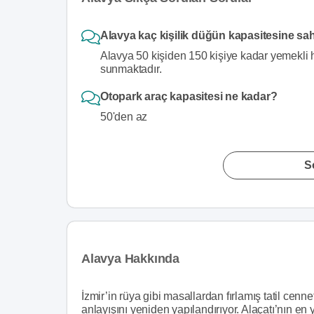
Alavya kaç kişilik düğün kapasitesine sa
Alavya 50 kişiden 150 kişiye kadar yemekli h
sunmaktadır.
Otopark araç kapasitesi ne kadar?
50'den az
S
Alavya Hakkında
İzmir’in rüya gibi masallardan fırlamış tatil cennet
anlayışını yeniden yapılandırıyor. Alaçatı’nın en