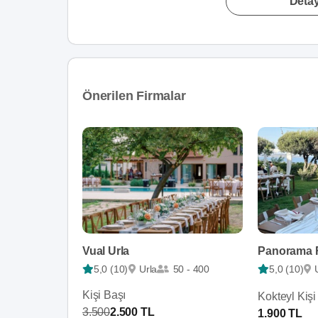
Detay
Önerilen Firmalar
Vual Urla
Panorama R
5,0 (10)
Urla
50 - 400
5,0 (10)
Kişi Başı
Kokteyl Kişi
3.500
2.500 TL
1.900 TL