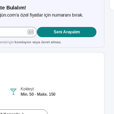
kte Bulalım!
ün.com’a özel fiyatlar için numaranı bırak.
Seni Arayalım
rvisi için
komisyon veya ücret almaz.
Kokteyl
Min. 50 - Maks. 150