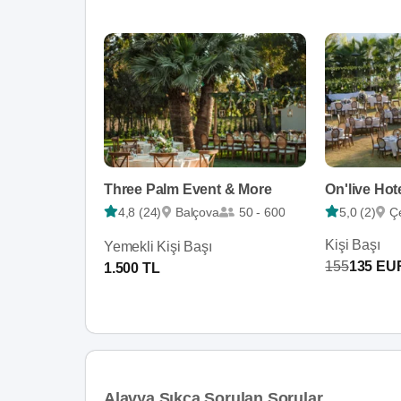
Three Palm Event & More
On'live Hot
4,8 (24)
Balçova
50 - 600
5,0 (2)
Ç
Kişi Başı
Yemekli Kişi Başı
155
135 EU
1.500 TL
Alavya Sıkça Sorulan Sorular