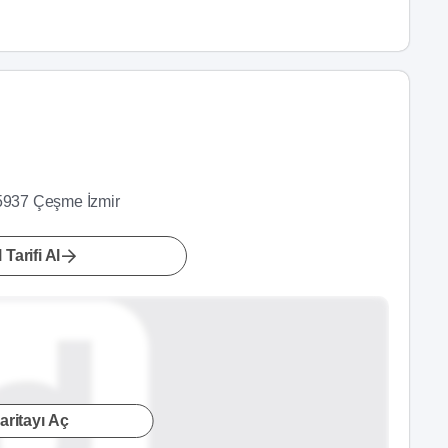
35937 Çeşme İzmir
 Tarifi Al
aritayı Aç