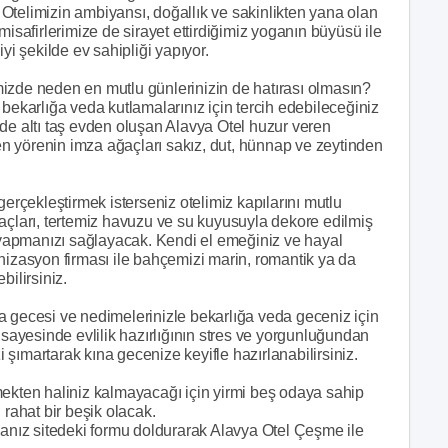
. Otelimizin ambiyansı, doğallık ve sakinlikten yana olan
misafirlerimize de sirayet ettirdiğimiz yoganın büyüsü ile
yi şekilde ev sahipliği yapıyor.
izde neden en mutlu günlerinizin de hatırası olmasın?
bekarlığa veda kutlamalarınız için tercih edebileceğiniz
de altı taş evden oluşan Alavya Otel huzur veren
n yörenin imza ağaçları sakız, dut, hünnap ve zeytinden
çekleştirmek isterseniz otelimiz kapılarını mutlu
açları, tertemiz havuzu ve su kuyusuyla dekore edilmiş
yapmanızı sağlayacak. Kendi el emeğiniz ve hayal
nizasyon firması ile bahçemizi marin, romantik ya da
bilirsiniz.
a gecesi ve nedimelerinizle bekarlığa veda geceniz için
 sayesinde evlilik hazırlığının stres ve yorgunluğundan
şımartarak kına gecenize keyifle hazırlanabilirsiniz.
ten haliniz kalmayacağı için yirmi beş odaya sahip
 rahat bir beşik olacak.
sanız sitedeki formu doldurarak Alavya Otel Çeşme ile