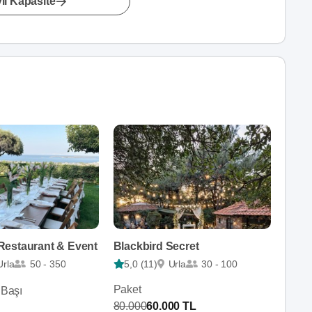
lı Kapasite
estaurant & Event
Blackbird Secret
Urla
50 - 350
5,0 (11)
Urla
30 - 100
Paket
 Başı
80.000
60.000 TL