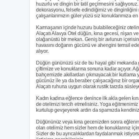
huzurlu ve dingin bir tatil geçirmesini sağlıyoruz
dekorasyonu, felsefe edindiğimiz ve dinginliğini 
çalışanlarımızın güler yüzü siz konuklarımıza en i
Karmaşanın içinde huzuru bulabileceğiniz otelim
Alaçatı Alavya Otel düğün, kına gecesi, nişan ve 
olağanüstü bir mekan. Geniş bir avlunun içerisin
havasını doğanın gücünü ve ahengini temsil ede
alıyor.
Düğün gününüzü siz de bu hayal gibi mekanda ger
çiftimize ve konuklarına sonuna kadar açıyor. Ağ
bahçemizde akıllardan çıkmayacak bir kutlama 
gücünüz ile ya da beraber çalışacağınız bir orga
Alaçatı ruhuna uygun olarak rustik tarzda süsleye
Kadın kadına eğlence denince ilk akla gelen kın
de otelimizi tercih etmelisiniz. Yoga eğitmenimiz
kurtulup gevşeyerek ardın da spamızda kendinizi 
Düğününüz veya kına gecenizden sonra eğlenmek
olan otelimiz hem sizler hem de konuklarınız için
Sizler de bu ayrıcalıklardan faydalanmak istiyor