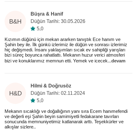
Büşra & Hanif
B&H
Düğün Tarihi: 30.05.2026
5,0
Kızımın düğünü için mekan ararken tanıştık Ece hanım ve
Şahin bey ile. İlk günkü izlerimiz ile düğün ve sonrası izlerimiz
hiç değişmedi. İnsanı yaklaşımları sıcak ev sahipliği yarışları
bizi süreç boyunca rahatlattı. Mekanın huzur verici atmosferi
bizi ve konuklarımız memnun etti. Yemek ve icecek
...
devam
Hilmi & Doğrusöz
H&D
Düğün Tarihi: 02.11.2024
5,0
Mekanın sıcaklığı ve doğallığının yanı sıra Ecem hanımefendi
ve değerli eşi Şahin beyin samimiyetli fedakarane tavırları
sonucunda memnuniyetimiz katlanarak arttı. Teşekkürler ve
alkışlar sizlere..