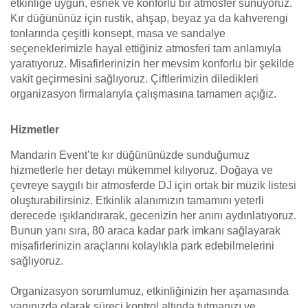
etkinliğe uygun, esnek ve konforlu bir atmosfer sunuyoruz.
Kır düğününüz için rustik, ahşap, beyaz ya da kahverengi
tonlarında çeşitli konsept, masa ve sandalye
seçeneklerimizle hayal ettiğiniz atmosferi tam anlamıyla
yaratıyoruz. Misafirlerinizin her mevsim konforlu bir şekilde
vakit geçirmesini sağlıyoruz. Çiftlerimizin diledikleri
organizasyon firmalarıyla çalışmasına tamamen açığız.
Hizmetler
Mandarin Event’te kır düğününüzde sunduğumuz
hizmetlerle her detayı mükemmel kılıyoruz. Doğaya ve
çevreye saygılı bir atmosferde DJ için ortak bir müzik listesi
oluşturabilirsiniz. Etkinlik alanımızın tamamını yeterli
derecede ışıklandırarak, gecenizin her anını aydınlatıyoruz.
Bunun yanı sıra, 80 araca kadar park imkanı sağlayarak
misafirlerinizin araçlarını kolaylıkla park edebilmelerini
sağlıyoruz.
Organizasyon sorumlumuz, etkinliğinizin her aşamasında
yanınızda olarak süreci kontrol altında tutmanızı ve