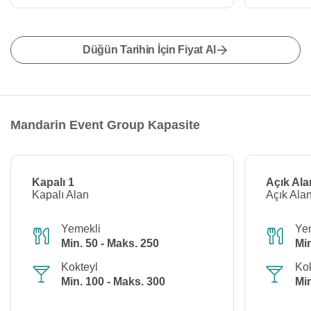
Düğün Tarihin İçin Fiyat Al
Mandarin Event Group Kapasite
Kapalı 1
Açık Ala
Kapalı Alan
Açık Ala
Yemekli
Ye
Min. 50 - Maks. 250
Min
Kokteyl
Kok
Min. 100 - Maks. 300
Min