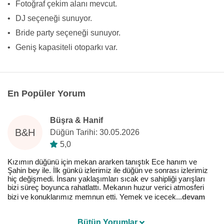
•
Fotoğraf çekim alanı mevcut.
•
DJ seçeneği sunuyor.
•
Bride party seçeneği sunuyor.
•
Geniş kapasiteli otoparkı var.
En Popüler Yorum
Büşra & Hanif
B&H
Düğün Tarihi: 30.05.2026
5,0
Kızımın düğünü için mekan ararken tanıştık Ece hanım ve
Şahin bey ile. İlk günkü izlerimiz ile düğün ve sonrası izlerimiz
hiç değişmedi. İnsanı yaklaşımları sıcak ev sahipliği yarışları
bizi süreç boyunca rahatlattı. Mekanın huzur verici atmosferi
bizi ve konuklarımız memnun etti. Yemek ve icecek
...
devam
Bütün Yorumlar