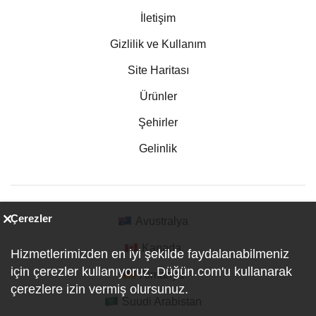
İletişim
Gizlilik ve Kullanım
Site Haritası
Ürünler
Şehirler
Gelinlik
Çerezler
Avustralya
Kanada
Hizmetlerimizden en iyi şekilde faydalanabilmeniz
için çerezler kullanıyoruz. Düğün.com'u kullanarak
Almanya
çerezlere izin vermiş olursunuz.
Suudi Arabistan