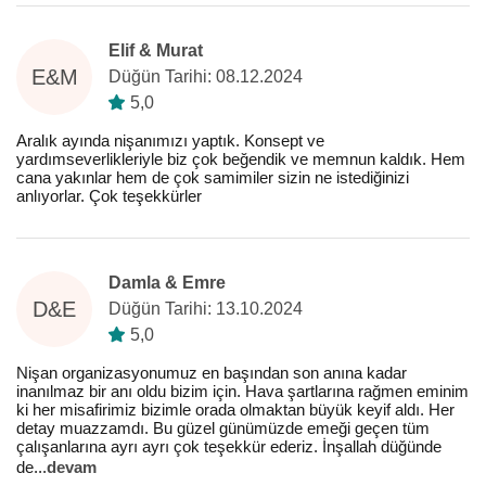
Elif & Murat
E&M
Düğün Tarihi: 08.12.2024
5,0
Aralık ayında nişanımızı yaptık. Konsept ve
yardımseverlikleriyle biz çok beğendik ve memnun kaldık. Hem
cana yakınlar hem de çok samimiler sizin ne istediğinizi
anlıyorlar. Çok teşekkürler
Damla & Emre
D&E
Düğün Tarihi: 13.10.2024
5,0
Nişan organizasyonumuz en başından son anına kadar
inanılmaz bir anı oldu bizim için. Hava şartlarına rağmen eminim
ki her misafirimiz bizimle orada olmaktan büyük keyif aldı. Her
detay muazzamdı. Bu güzel günümüzde emeği geçen tüm
çalışanlarına ayrı ayrı çok teşekkür ederiz. İnşallah düğünde
de
...
devam