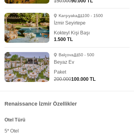
150.000
90.000 TL
Karşıyaka
100 - 1500
İzmir Seyirtepe
Kokteyl Kişi Başı
1.500 TL
Balçova
50 - 500
Beyaz Ev
Paket
200.000
100.000 TL
Renaissance İzmir Özellikler
Otel Türü
5* Otel