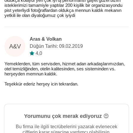
oldukça kolaydı yeri çok iyi dj performansı gayet güzel bizim
isteklerimizi tamamiyle yaptılar 200 kişilik bir organizasyondu
pist yeterliydi fotoğraflardan oldukça mennun kaldık mekanın
yetkili ile olan diyaloğumuz çok iyiydi
Aras & Volkan
A&V
Düğün Tarihi: 09.02.2019
4,0
Yemeklerden, tüm servisden, hizmet adan arkadaşlarımızdan,
otel temizliğinden, otelin kalitesinden, ses sisteminden vs.
herşeyden memnun kaldık.
Teşekkür ederiz herşey icin tekrardan.
Yorumunu çok merak ediyoruz 😍
Bu firma ile ilgili tecrübelerini yazarak evlenecek
çiftlerin karar sürecine yardımcı olabilirsin.