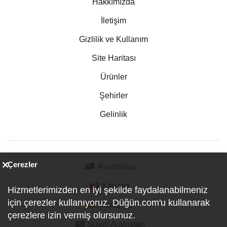
Hakkımızda
İletişim
Gizlilik ve Kullanım
Site Haritası
Ürünler
Şehirler
Gelinlik
Çerezler
Avustralya
Kanada
Hizmetlerimizden en iyi şekilde faydalanabilmeniz
için çerezler kullanıyoruz. Düğün.com'u kullanarak
Almanya
çerezlere izin vermiş olursunuz.
Suudi Arabistan