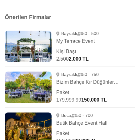
Önerilen Firmalar
Bayraklı
50 - 500
My Terrace Event
Kişi Başı
2.500
2.000 TL
Bayraklı
50 - 750
Bizim Bahçe Kır Düğünleri Bayraklı
Paket
179.999,99
150.000 TL
Buca
50 - 700
Butik Bahçe Event Hall
Paket