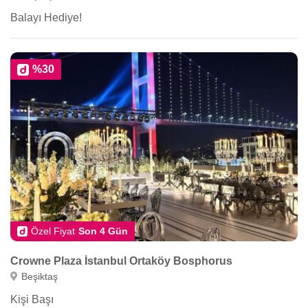
Balayı Hediye!
%30
Özel Fiyat
Son 4 Gün
Crowne Plaza İstanbul Ortaköy Bosphorus
Beşiktaş
Kişi Başı