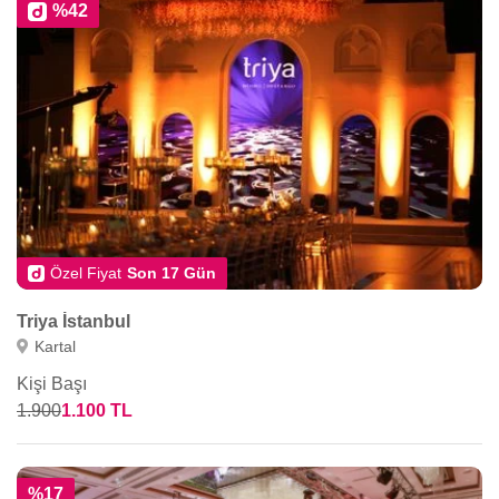
%42
Özel Fiyat
Son 17 Gün
Triya İstanbul
Kartal
Kişi Başı
1.900
1.100 TL
%17