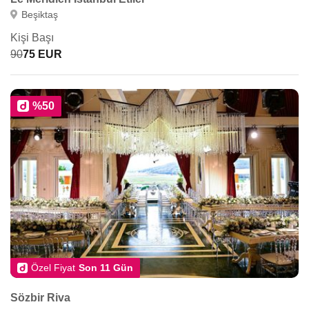
Beşiktaş
Kişi Başı
90
75 EUR
%50
Özel Fiyat
Son 11 Gün
Sözbir Riva