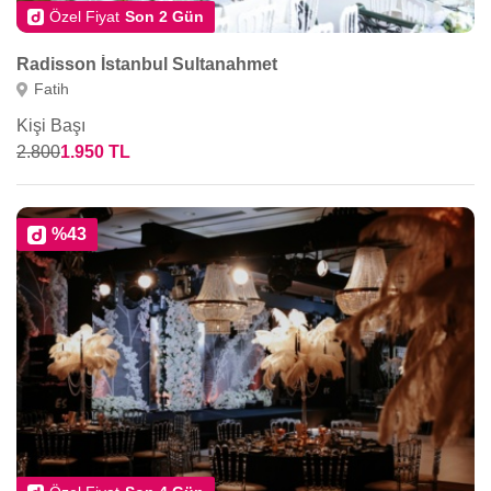
Özel Fiyat
Son 2 Gün
Radisson İstanbul Sultanahmet
Fatih
Kişi Başı
2.800
1.950 TL
%43