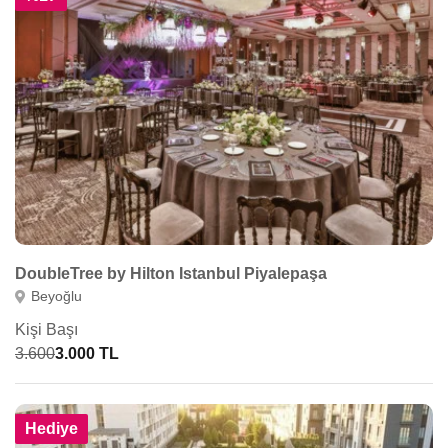
DoubleTree by Hilton Istanbul Piyalepaşa
Beyoğlu
Kişi Başı
3.600
3.000 TL
Hediye