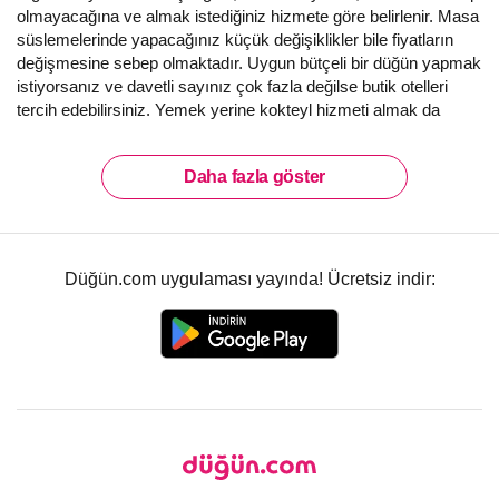
olmayacağına ve almak istediğiniz hizmete göre belirlenir. Masa
süslemelerinde yapacağınız küçük değişiklikler bile fiyatların
değişmesine sebep olmaktadır. Uygun bütçeli bir düğün yapmak
istiyorsanız ve davetli sayınız çok fazla değilse butik otelleri
tercih edebilirsiniz. Yemek yerine kokteyl hizmeti almak da
bütçenizi hafifletecektir.
Otellerin Düğün Paketleri Ne Gibi
Daha fazla göster
Avantajlar Sunar?
Otel düğünü yapan çiftler, otellerin sunduğu düğün paketleri
Düğün.com uygulaması yayında! Ücretsiz indir:
sayesinde sürpriz ek ücretlerle karşılaşmadan mutlu bir şekilde
düğünlerini sonlandırabiliyorlar. Peki, nedir bu düğün paketleri?
Otelle yaptığınız hizmet anlaşmasıdır. Yani, düğünde size
sunacakları hizmetlerin tamamını tek bir fiyatlandırma ile size
sunmuş olmalarına biz düğün paketi diyoruz. Bütçenizin
uygunluğuna göre paketler küçültülebileceği gibi, genişletilebilir
de! Oteller bu paketlerle, konaklamadan yemek servisine,
ses
müzik organizasyonundan
mekan süslemesine, düğün
pastanızdan balayınıza kadar aklınıza gelebilecek tüm hizmetler