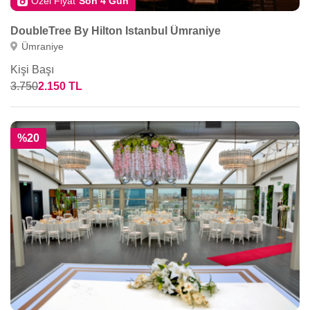
Özel Fiyat
Son 4 Gün
DoubleTree By Hilton Istanbul Ümraniye
Ümraniye
Kişi Başı
3.750
2.150 TL
%20