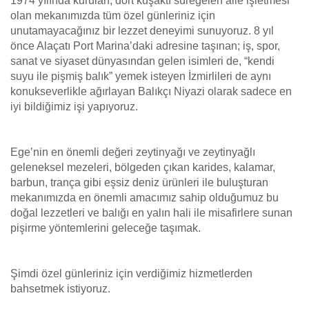
1974 yılında kurulan, dört kuşaktı süregelen aile işletmesi
olan mekanımızda tüm özel günleriniz için
unutamayacağınız bir lezzet deneyimi sunuyoruz. 8 yıl
önce Alaçatı Port Marina’daki adresine taşınan; iş, spor,
sanat ve siyaset dünyasından gelen isimleri de, “kendi
suyu ile pişmiş balık” yemek isteyen İzmirlileri de aynı
konukseverlikle ağırlayan Balıkçı Niyazi olarak sadece en
iyi bildiğimiz işi yapıyoruz.
Ege’nin en önemli değeri zeytinyağı ve zeytinyağlı
geleneksel mezeleri, bölgeden çıkan karides, kalamar,
barbun, trança gibi eşsiz deniz ürünleri ile buluşturan
mekanımızda en önemli amacımız sahip olduğumuz bu
doğal lezzetleri ve balığı en yalın hali ile misafirlere sunan
pişirme yöntemlerini geleceğe taşımak.
Şimdi özel günleriniz için verdiğimiz hizmetlerden
bahsetmek istiyoruz.