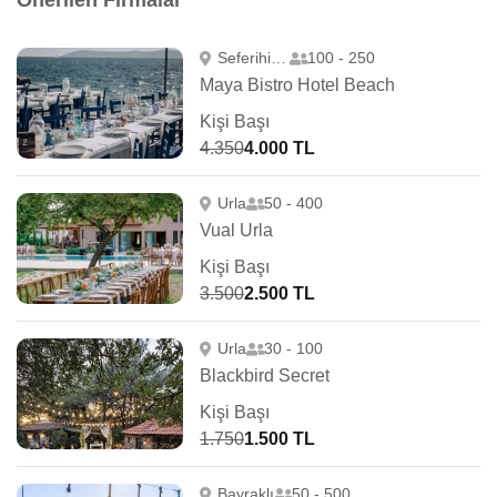
Önerilen Firmalar
Seferihisar
100 - 250
Maya Bistro Hotel Beach
Kişi Başı
4.350
4.000 TL
Urla
50 - 400
Vual Urla
Kişi Başı
3.500
2.500 TL
Urla
30 - 100
Blackbird Secret
Kişi Başı
1.750
1.500 TL
Bayraklı
50 - 500