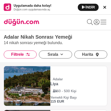
Uygulamada daha kolay!
İNDİR
Düğün.com uygulamasında aç
Adalar Nikah Sonrası Yemeği
14 nikah sonrası yemeği
bulundu.
Filtrele
Sırala
Harita
Adalar
Liya
60 - 500 Kişi
Yemekli Kişi Başı
115 EUR