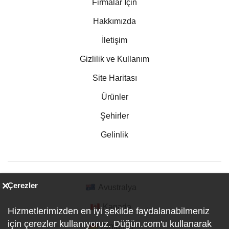
Firmalar İçin
Hakkımızda
İletişim
Gizlilik ve Kullanım
Site Haritası
Ürünler
Şehirler
Gelinlik
Çerezler
Avustralya
Kanada
Hizmetlerimizden en iyi şekilde faydalanabilmeniz
için çerezler kullanıyoruz. Düğün.com'u kullanarak
Almanya