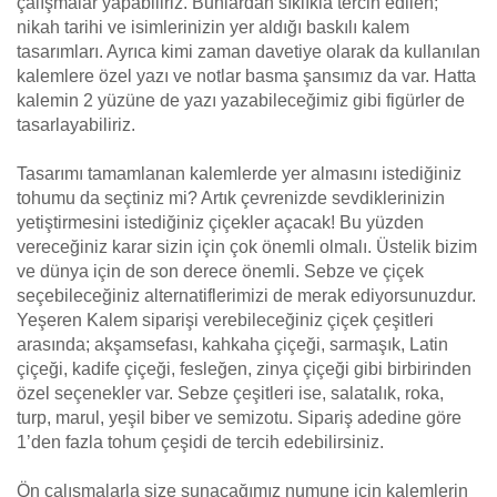
çalışmalar yapabiliriz. Bunlardan sıklıkla tercih edilen;
nikah tarihi ve isimlerinizin yer aldığı baskılı kalem
tasarımları. Ayrıca kimi zaman davetiye olarak da kullanılan
kalemlere özel yazı ve notlar basma şansımız da var. Hatta
kalemin 2 yüzüne de yazı yazabileceğimiz gibi figürler de
tasarlayabiliriz.
Tasarımı tamamlanan kalemlerde yer almasını istediğiniz
tohumu da seçtiniz mi? Artık çevrenizde sevdiklerinizin
yetiştirmesini istediğiniz çiçekler açacak! Bu yüzden
vereceğiniz karar sizin için çok önemli olmalı. Üstelik bizim
ve dünya için de son derece önemli. Sebze ve çiçek
seçebileceğiniz alternatiflerimizi de merak ediyorsunuzdur.
Yeşeren Kalem siparişi verebileceğiniz çiçek çeşitleri
arasında; akşamsefası, kahkaha çiçeği, sarmaşık, Latin
çiçeği, kadife çiçeği, fesleğen, zinya çiçeği gibi birbirinden
özel seçenekler var. Sebze çeşitleri ise, salatalık, roka,
turp, marul, yeşil biber ve semizotu. Sipariş adedine göre
1’den fazla tohum çeşidi de tercih edebilirsiniz.
Ön çalışmalarla size sunacağımız numune için kalemlerin