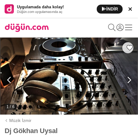
Uygulamada daha kolay!
İNDİR
Düğün.com uygulamasında aç
1 / 6
Müzik İzmir
Dj Gökhan Uysal