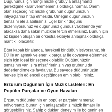
Düğününüz için hangi müzik grubuyla anlaşmanız
gerektiğine karar verememeniz oldukça normal. Önemli
olan seçeceğiniz müzik grubunun düğününüzün
ihtiyaçlarına hitap etmesidir. Örneğin düğününüzün
temasını ele alabilirsiniz. Eğer bir kır düğünü
düzenliyorsunuz ve düğününüz gündüz vakitlerinde yer
alacaksa daha sakin müzikler tercih etmelisiniz. Bunun için
az kişiden oluşan bir orkestra ekibiyle anlaşmak oldukça
mantıklı olacaktır.
Eğer kapalı bir alanda, hareketli bir düğün istiyorsanız, bir
DJ ile anlaşmak ve enerjik parçalar ile doyasıya eğlenmek
sizin için ideal bir seçenek olabilir. Düğününüzün
temasının yanı sıra misafirlerinizin yaş grubunu da
değerlendirmekte fayda var. Bu sayede düğününüzün
herkes için eğlenceli geçtiğinden emin olabilirsiniz.
Erzurum Düğünleri İçin Müzik Listeleri: En
Popüler Parçalar ve Oyun Havaları
Erzurum düğünlerinin en popüler parçalarını merak
ediyorsanız, bunun için anlaşacağınız müzik firması ile
görüşebilirsiniz. Sahip oldukları deneyim ile bölgenin en