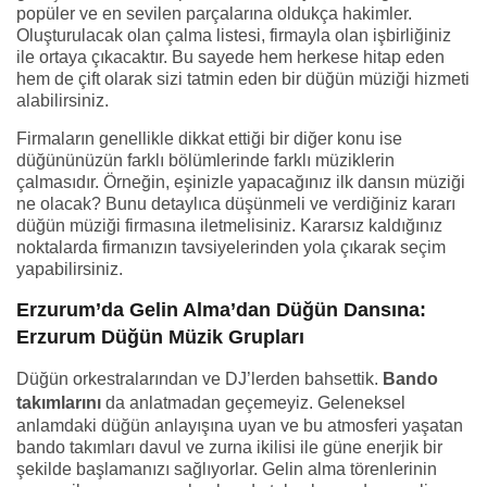
popüler ve en sevilen parçalarına oldukça hakimler.
Oluşturulacak olan çalma listesi, firmayla olan işbirliğiniz
ile ortaya çıkacaktır. Bu sayede hem herkese hitap eden
hem de çift olarak sizi tatmin eden bir düğün müziği hizmeti
alabilirsiniz.
Firmaların genellikle dikkat ettiği bir diğer konu ise
düğününüzün farklı bölümlerinde farklı müziklerin
çalmasıdır. Örneğin, eşinizle yapacağınız ilk dansın müziği
ne olacak? Bunu detaylıca düşünmeli ve verdiğiniz kararı
düğün müziği firmasına iletmelisiniz. Kararsız kaldığınız
noktalarda firmanızın tavsiyelerinden yola çıkarak seçim
yapabilirsiniz.
Erzurum’da Gelin Alma’dan Düğün Dansına:
Erzurum Düğün Müzik Grupları
Düğün orkestralarından ve DJ’lerden bahsettik.
Bando
takımlarını
da anlatmadan geçemeyiz. Geleneksel
anlamdaki düğün anlayışına uyan ve bu atmosferi yaşatan
bando takımları davul ve zurna ikilisi ile güne enerjik bir
şekilde başlamanızı sağlıyorlar. Gelin alma törenlerinin