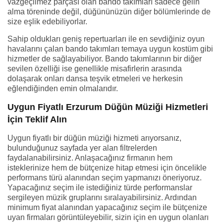
vazgeçilmez parçası olan bando takımları sadece gelin
alma töreninde değil, düğününüzün diğer bölümlerinde de
size eşlik edebiliyorlar.
Sahip oldukları geniş repertuarları ile en sevdiğiniz oyun
havalarını çalan bando takımları temaya uygun kostüm gibi
hizmetler de sağlayabiliyor. Bando takımlarının bir diğer
sevilen özelliği ise genellikle misafirlerin arasında
dolaşarak onları dansa teşvik etmeleri ve herkesin
eğlendiğinden emin olmalarıdır.
Uygun Fiyatlı Erzurum Düğün Müziği Hizmetleri
İçin Teklif Alın
Uygun fiyatlı bir düğün müziği hizmeti arıyorsanız,
bulunduğunuz sayfada yer alan filtrelerden
faydalanabilirsiniz. Anlaşacağınız firmanın hem
isteklerinize hem de bütçenize hitap etmesi için öncelikle
performans türü alanından seçim yapmanızı öneriyoruz.
Yapacağınız seçim ile istediğiniz türde performanslar
sergileyen müzik gruplarını sıralayabilirsiniz. Ardından
minimum fiyat alanından yapacağınız seçim ile bütçenize
uyan firmaları görüntüleyebilir, sizin için en uygun olanları