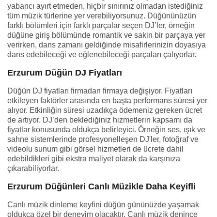
yabancı ayırt etmeden, hiçbir sınırınız olmadan istediğiniz
tüm müzik türlerine yer verebiliyorsunuz. Düğününüzün
farklı bölümleri için farklı parçalar seçen DJ’ler, örneğin
düğüne giriş bölümünde romantik ve sakin bir parçaya yer
verirken, dans zamanı geldiğinde misafirlerinizin doyasıya
dans edebileceği ve eğlenebileceği parçaları çalıyorlar.
Erzurum Düğün DJ Fiyatları
Düğün DJ fiyatları firmadan firmaya değişiyor. Fiyatları
etkileyen faktörler arasında en başta performans süresi yer
alıyor. Etkinliğin süresi uzadıkça ödemeniz gereken ücret
de artıyor. DJ’den beklediğiniz hizmetlerin kapsamı da
fiyatlar konusunda oldukça belirleyici. Örneğin ses, ışık ve
sahne sistemlerinde profesyonelleşen DJ'ler, fotoğraf ve
videolu sunum gibi görsel hizmetleri de ücrete dahil
edebildikleri gibi ekstra maliyet olarak da karşınıza
çıkarabiliyorlar.
Erzurum Düğünleri Canlı Müzikle Daha Keyifli
Canlı müzik dinleme keyfini düğün gününüzde yaşamak
oldukça özel bir deneyim olacaktır. Canlı müzik denince