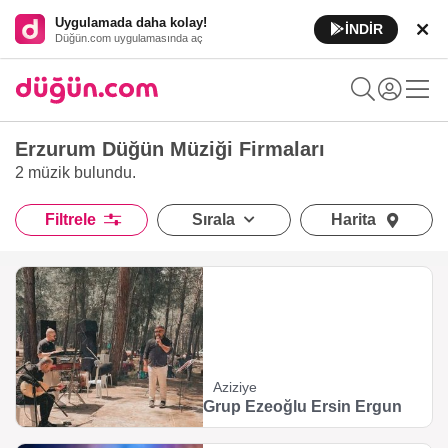
Uygulamada daha kolay!
İNDİR
Düğün.com uygulamasında aç
Erzurum Düğün Müziği Firmaları
2 müzik
bulundu.
Filtrele
Sırala
Harita
Aziziye
Grup Ezeoğlu Ersin Ergun