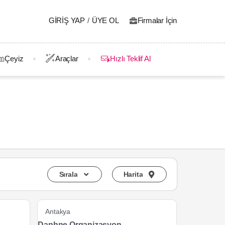
GIRIŞ YAP
/
ÜYE OL
Firmalar İçin
Çeyiz
Araçlar
Hızlı Teklif Al
Sırala
Harita
Antakya
Daphne Organizasyon