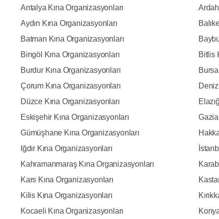
Antalya Kına Organizasyonları
Ardah
Aydın Kına Organizasyonları
Balık
Batman Kına Organizasyonları
Baybu
Bingöl Kına Organizasyonları
Bitlis
Burdur Kına Organizasyonları
Bursa
Çorum Kına Organizasyonları
Deniz
Düzce Kına Organizasyonları
Elazı
Eskişehir Kına Organizasyonları
Gazia
Gümüşhane Kına Organizasyonları
Hakka
Iğdır Kına Organizasyonları
İstan
Kahramanmaraş Kına Organizasyonları
Karab
Kars Kına Organizasyonları
Kasta
Kilis Kına Organizasyonları
Kırık
Kocaeli Kına Organizasyonları
Konya