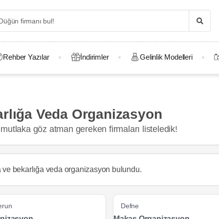
Rehber Yazılar
İndirimler
Gelinlik Modelleri
arlığa Veda Organizasyon
mutlaka göz atman gereken firmaları listeledik!
a ve bekarlığa veda organizasyon
bulundu.
erun
Defne
nizasyon
Makas Organizasyon