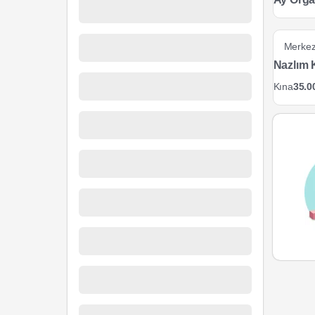
Merke
Nazlım 
Kına
35.0