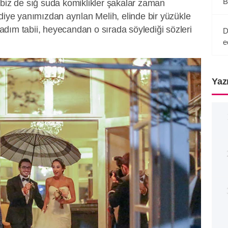
B
 biz de sığ suda komiklikler şakalar zaman
diye yanımızdan ayrılan Melih, elinde bir yüzükle
dım tabii, heyecandan o sırada söylediği sözleri
D
e
Yaz