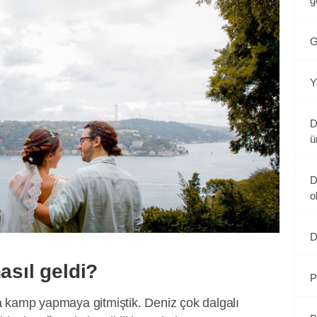
g
G
Y
D
ü
D
o
D
asıl geldi?
P
 kamp yapmaya gitmiştik. Deniz çok dalgalı