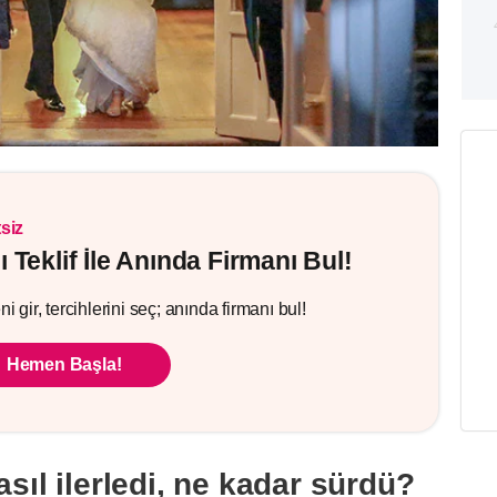
siz
lı Teklif İle Anında Firmanı Bul!
i gir, tercihlerini seç; anında firmanı bul!
Hemen Başla!
asıl ilerledi, ne kadar sürdü?