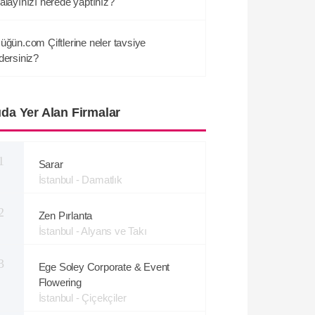
alayınızı nerede yaptınız?
üğün.com Çiftlerine neler tavsiye
dersiniz?
ıda Yer Alan Firmalar
1
Sarar
İstanbul - Damatlık
2
Zen Pırlanta
İstanbul - Alyans ve Takı
3
Ege Soley Corporate & Event
Flowering
İstanbul - Çiçekçiler