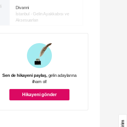
4
Divanni
İstanbul - Gelin Ayakkabısı ve
Aksesuarları
Sen de hikayeni paylaş,
gelin adaylarına
ilham ol!
Hikayeni gönder