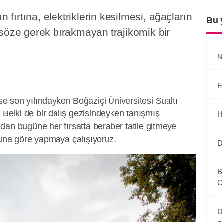
ırtına, elektriklerin kesilmesi, ağaçların
Bu 
söze gerek bırakmayan trajikomik bir
N
E
ise son yılındayken Boğaziçi Üniversitesi Sualtı
. Belki de bir dalış gezisindeyken tanışmış
H
dan bugüne her fırsatta beraber tatile gitmeye
buna göre yapmaya çalışıyoruz.
D
B
O
D