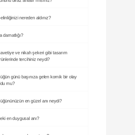
ününü biraz anlatır mısınız?
elinliğinizi nereden aldınız?
a damatlığı?
avetiye ve nikah şekeri gibi tasarım
rünlerinde tercihiniz neydi?
üğün günü başınıza gelen komik bir olay
ldu mu?
üğününüzün en güzel anı neydi?
eki en duygusal anı?