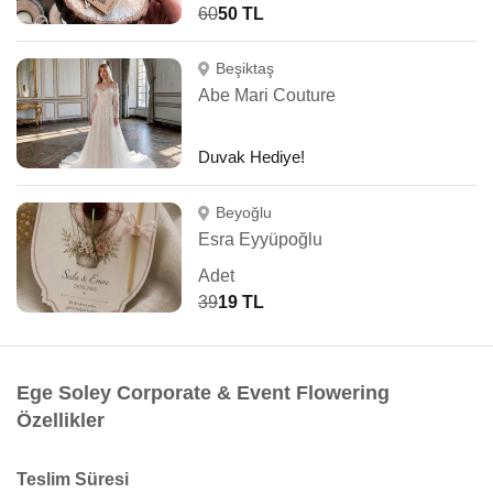
60
50 TL
Beşiktaş
Abe Mari Couture
Duvak Hediye!
Beyoğlu
Esra Eyyüpoğlu
Adet
39
19 TL
Ege Soley Corporate & Event Flowering
Özellikler
Teslim Süresi