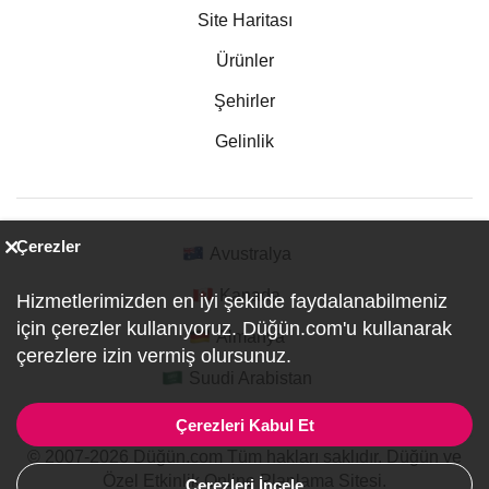
Site Haritası
Ürünler
Şehirler
Gelinlik
Çerezler
Avustralya
Kanada
Hizmetlerimizden en iyi şekilde faydalanabilmeniz
için çerezler kullanıyoruz. Düğün.com'u kullanarak
Almanya
çerezlere izin vermiş olursunuz.
Suudi Arabistan
Çerezleri Kabul Et
© 2007-2026 Düğün.com Tüm hakları saklıdır. Düğün ve
Özel Etkinlik Online Planlama Sitesi.
Çerezleri İncele