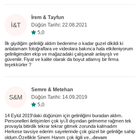
İrem & Tayfun
İ&T
Düğün Tarihi: 22.08.2021
5,0
İlk giydiğim gelinliği aldım bedenime o kadar guzel dikildi ki
anlatamam fotoğraflara ve videolara bakınca hala etkileniyorum
gelinligimden ekip ve mağazadaki çalışanalr anlayışlı ve
güvenilir. Fiyat ve kalite olarak da boyut atlamış bir firma
teşekkürler ?
Semre & Metehan
S&M
Düğün Tarihi: 14.09.2019
5,0
14 Eylül 2019'daki düğünüm için gelinliğimi buradan aldım.
Personelleri iletişimleri çok iyi.İl dışından gelmeme rağmen tek
provayla bitirdik tekrar tekrar gitmek zorunda kalmadım
Herkese tavsiye ederim sayelerinde çok güzel bir gelinliğe sahip
oldum.Özellikle Sinem Hanım çok ilgili ve
...
devam