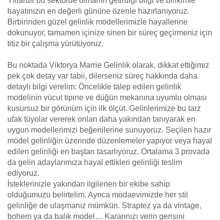
Yıllardır bu sektörde olmanın getirdiği bilgi ve birikimle
hayatınızın en değerli gününe özenle hazırlanıyoruz.
Birbirinden güzel gelinlik modellerimizle hayallerine
dokunuyor, tamamen içinize sinen bir süreç geçirmeniz için
titiz bir çalışma yürütüyoruz.
Bu noktada Viktorya Marrie Gelinlik olarak, dikkat ettiğimiz
pek çok detay var tabii, dilerseniz süreç hakkında daha
detaylı bilgi verelim: Öncelikle talep edilen gelinlik
modelinin vücut tipine ve düğün mekanına uyumlu olması
kusursuz bir görünüm için ilk ölçüt. Gelinlerimize bu tarz
ufak tüyolar vererek onları daha yakından tanıyarak en
uygun modellerimizi beğenilerine sunuyoruz. Seçilen hazır
model gelinliğin üzerinde düzenlemeler yapıyor veya hayal
edilen gelinliği en baştan tasarlıyoruz. Ortalama 3 provada
da gelin adaylarımıza hayal ettikleri gelinliği teslim
ediyoruz.
İsteklerinizle yakından ilgilenen bir ekibe sahip
olduğumuzu belirtelim. Ayrıca modaevimizde her stil
gelinliğe de ulaşmanız mümkün. Straptez ya da vintage,
bohem ya da balık model… Kararınızı verin gerisini