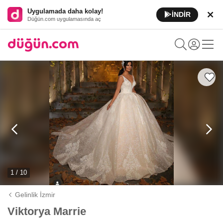
Uygulamada daha kolay!
İNDİR
Düğün.com uygulamasında aç
1 / 10
Gelinlik İzmir
Viktorya Marrie