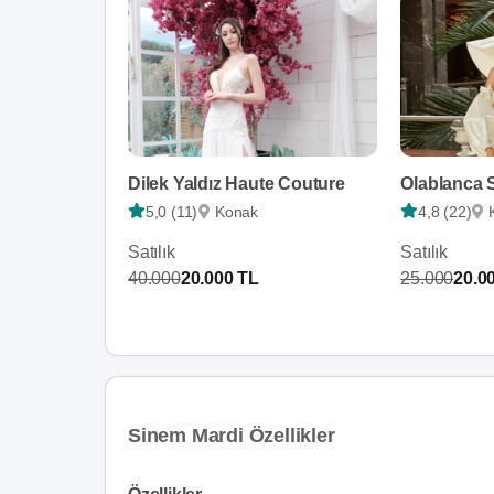
Dilek Yaldız Haute Couture
5,0 (11)
Konak
4,8 (22)
Satılık
Satılık
40.000
20.000 TL
25.000
20.0
Sinem Mardi Özellikler