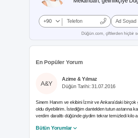
Mekandan, gelinlikçiye Düğ
Ad Soyad
Düğün.com, çiftlerden hiçbir se
En Popüler Yorum
Azime & Yılmaz
A&Y
Düğün Tarihi: 31.07.2016
Sinem Hanım ve ekibini İzmir ve Ankara'daki birçok gel
oldu diyebilirim. İstediğim dantelden tutun astarına
verdim daralttı düğünde giydim tekrar temizledi kilo a
Bütün Yorumlar