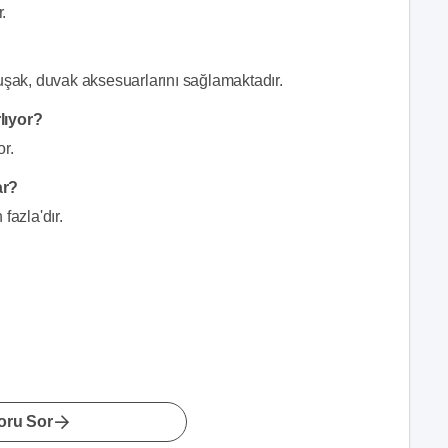
.
kuşak, duvak aksesuarlarını sağlamaktadır.
lıyor?
or.
ar?
fazla'dır.
oru Sor