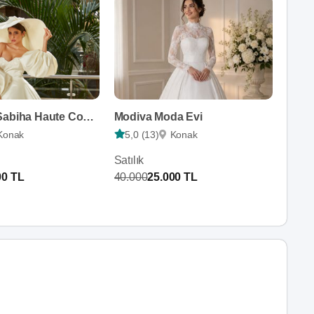
Olablanca Sabiha Haute Couture
Modiva Moda Evi
Konak
5,0 (13)
Konak
Satılık
00 TL
40.000
25.000 TL