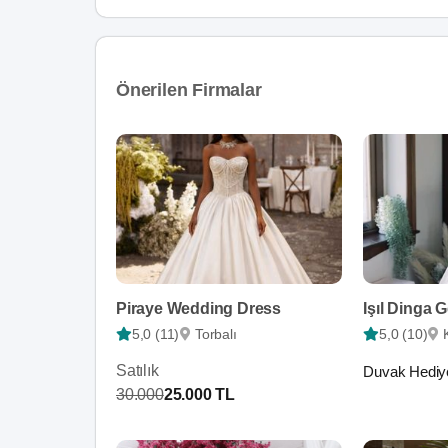
Önerilen Firmalar
Piraye Wedding Dress
Işıl Dinga G
5,0 (11)
Torbalı
5,0 (10)
Satılık
Duvak Hediy
30.000
25.000 TL