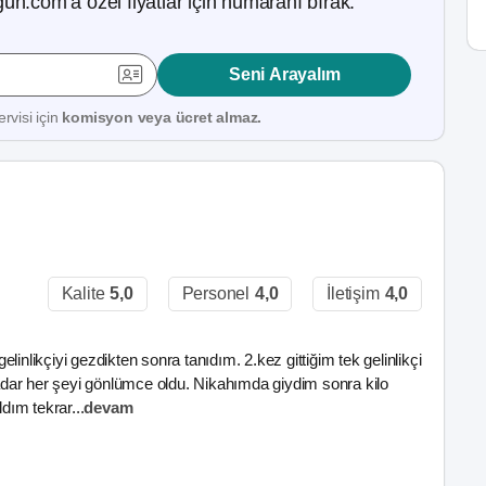
ün.com’a özel fiyatlar için numaranı bırak.
Seni Arayalım
rvisi için
komisyon veya ücret almaz.
Kalite
5,0
Personel
4,0
İletişim
4,0
inlikçiyi gezdikten sonra tanıdım. 2.kez gittiğim tek gelinlikçi
 kadar her şeyi gönlümce oldu. Nikahımda giydim sonra kilo
ldım tekrar
...
devam