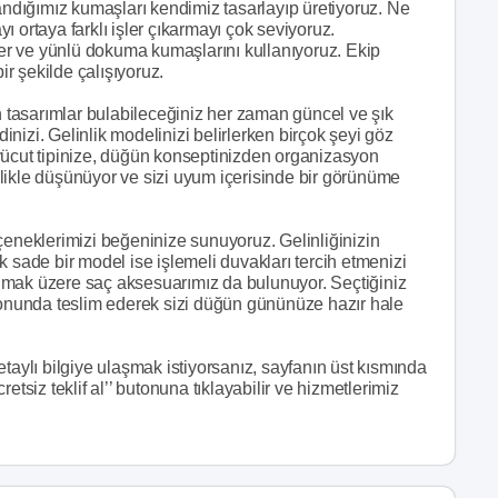
landığımız kumaşları kendimiz tasarlayıp üretiyoruz. Ne
 ortaya farklı işler çıkarmayı çok seviyoruz.
ller ve yünlü dokuma kumaşlarını kullanıyoruz. Ekip
ir şekilde çalışıyoruz.
rn tasarımlar bulabileceğiniz her zaman güncel ve şık
nizi. Gelinlik modelinizi belirlerken birçok şeyi göz
cut tipinize, düğün konseptinizden organizasyon
likle düşünüyor ve sizi uyum içerisinde bir görünüme
çeneklerimizi beğeninize sunuyoruz. Gelinliğinizin
 sade bir model ise işlemeli duvakları tercih etmenizi
lmak üzere saç aksesuarımız da bulunuyor. Seçtiğiniz
 sonunda teslim ederek sizi düğün gününüze hazır hale
taylı bilgiye ulaşmak istiyorsanız, sayfanın üst kısmında
etsiz teklif al’’ butonuna tıklayabilir ve hizmetlerimiz