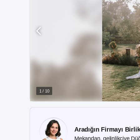
1 / 10
Aradığın Firmayı Birli
Mekandan, gelinlikçiye Düğ