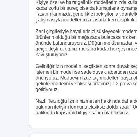
Kişiye özel ve hazır gelinlik modellerimizde kul
kadar zorlu bir süreç olsa da kumaşlarla oynamayı
Tasarımlarımızda genellikle ipek şifonlar, dante
çalışmasıyla modellerimizi tasarlarken disiplinli b
Zarif çizgileriyle hayallerinizi süsleyecek mode
ürünlerin olduğu bir mağazada bulacaksınız kendi
önünde bulunduruyoruz. Düğün mekânınızdan vü
gerçekleştireceğiniz mekâna kadar her şeyi ince
kavuşturuyoruz.
Gelinliğinizin modelini seçtikten sonra duvak se
işlemeli bir model ise sade duvak, abartıdan uzak
öneriyoruz. Modaevimizde taç modelleri başta o
gelinlik modelini ve aksesuarlarınızı 1-3 prova
getiriyoruz.
Nazlı Terzioğlu İzmir hizmetleri hakkında daha de
bulunan iletişim formunu eksiksiz doldurarak ‘’Ücr
hakkında kapsamlı bilgiye sahip olabilirsiniz.