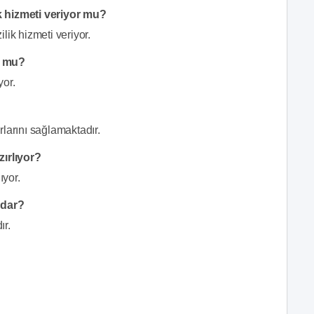
k hizmeti veriyor mu?
lik hizmeti veriyor.
r mu?
yor.
rlarını sağlamaktadır.
zırlıyor?
ıyor.
adar?
ır.