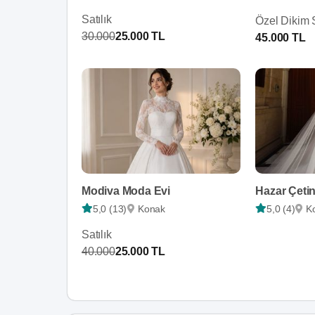
Satılık
Özel Dikim S
30.000
25.000 TL
45.000 TL
Modiva Moda Evi
Hazar Çetin
5,0 (13)
Konak
5,0 (4)
K
Satılık
40.000
25.000 TL