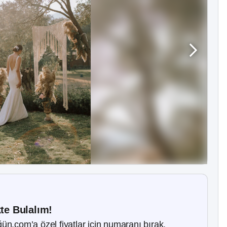
kte Bulalım!
ün.com’a özel fiyatlar için numaranı bırak.