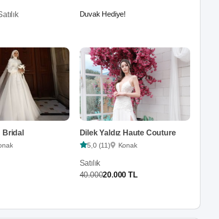
Duvak Hediye!
atılık
 Bridal
Dilek Yaldız Haute Couture
onak
5,0 (11)
Konak
Satılık
40.000
20.000 TL