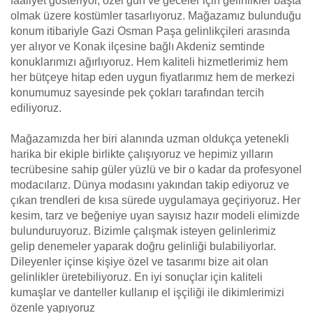
faaliyet gösteriyor, özel gün ve geceler için gelinlikler başta
olmak üzere kostümler tasarlıyoruz. Mağazamız bulunduğu
konum itibariyle Gazi Osman Paşa gelinlikçileri arasında
yer alıyor ve Konak ilçesine bağlı Akdeniz semtinde
konuklarımızı ağırlıyoruz. Hem kaliteli hizmetlerimiz hem
her bütçeye hitap eden uygun fiyatlarımız hem de merkezi
konumumuz sayesinde pek çokları tarafından tercih
ediliyoruz.
Mağazamızda her biri alanında uzman oldukça yetenekli
harika bir ekiple birlikte çalışıyoruz ve hepimiz yılların
tecrübesine sahip güler yüzlü ve bir o kadar da profesyonel
modacılarız. Dünya modasını yakından takip ediyoruz ve
çıkan trendleri de kısa sürede uygulamaya geçiriyoruz. Her
kesim, tarz ve beğeniye uyan sayısız hazır modeli elimizde
bulunduruyoruz. Bizimle çalışmak isteyen gelinlerimiz
gelip denemeler yaparak doğru gelinliği bulabiliyorlar.
Dileyenler içinse kişiye özel ve tasarımı bize ait olan
gelinlikler üretebiliyoruz. En iyi sonuçlar için kaliteli
kumaşlar ve danteller kullanıp el işçiliği ile dikimlerimizi
özenle yapıyoruz