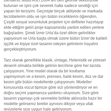
Bendeniz Mutlu Arıcı 2004’ten beri gelinlik sektöründe
bulunan ve işini çok severek hatta sadece sevdiği için
yapan bir terziyim. Geçmişte birçok atölyede ve markada
tecrübelerim oldu ve işin bütün inceliklerini öğrendim.
Çeşitli sosyal sorumluluk projeleri için defileler hazırlayıp
elde ettiğim geliri proje kapsamında yardım edilen yerlere
bağışladım. Şimdi İzmir Urla’da özel dikim gelinlikler
yapıyorum ve Urla başta olmak üzere bütün İzmir’de kaliteli
işçilik ve kişiye özel tasarım isteyen gelinlerin hayalini
gerçekleştiriyorum.
Tarz olarak genellikle klasik, vintage, Helenistik ve yöresel
desenli olmakla birlikte gelinin tercihine göre her tarzda
çalışıyorum. Yine model olarak da bir kısıtlama
yapmıyorum ve a kesim, prenses, balık kesim, düz ve dar
kesim gibi bütün modellerde çalışıyorum. Modeller
konusunda vücut tipinize göre sizi yönlendiriyor ve en
doğru seçimi yapmanıza yardımcı oluyorum. Size göre
tasarım yapmayı çok sevmekle birlikte aklınızda hazır bir
modelle gelirseniz birebir aynısını dikiyor veya ufak
revizelerle size uygun hale getiriyorum.