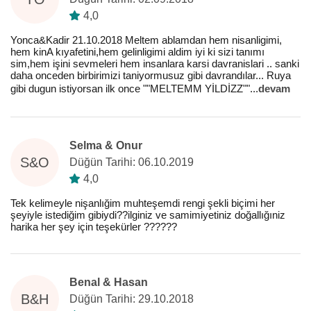
4,0
Yonca&Kadir 21.10.2018 Meltem ablamdan hem nisanligimi,
hem kinA kıyafetini,hem gelinligimi aldim iyi ki sizi tanımı
sim,hem işini sevmeleri hem insanlara karsi davranislari .. sanki
daha onceden birbirimizi taniyormusuz gibi davrandılar... Ruya
gibi dugun istiyorsan ilk once ""MELTEMM YİLDİZZ""
...
devam
Selma & Onur
S&O
Düğün Tarihi: 06.10.2019
4,0
Tek kelimeyle nişanlığim muhteşemdi rengi şekli biçimi her
şeyiyle istediğim gibiydi??ilginiz ve samimiyetiniz doğallığıniz
harika her şey için teşekürler ??????
Benal & Hasan
B&H
Düğün Tarihi: 29.10.2018