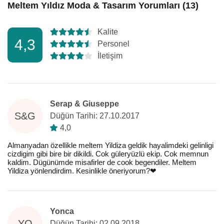
Meltem Yıldız Moda & Tasarım Yorumları (13)
Kalite
4,3
Personel
İletişim
Serap & Giuseppe
S&G
Düğün Tarihi: 27.10.2017
4,0
Almanyadan özellikle meltem Yildiza geldik hayalimdeki gelinligi
cizdigim gibi bire bir dikildi. Cok güleryüzlü ekip. Cok memnun
kaldim. Dügünümde misafirler de cook begendiler. Meltem
Yildiza yönlendirdim. Kesinlikle öneriyorum?❤
Yonca
YO
Düğün Tarihi: 02.09.2018