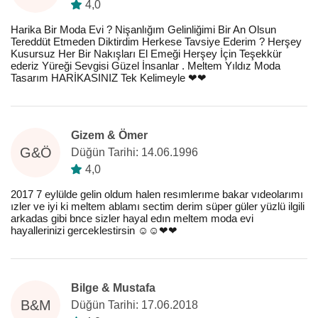
4,0
Harika Bir Moda Evi ? Nişanlığım Gelinliğimi Bir An Olsun
Tereddüt Etmeden Diktirdim Herkese Tavsiye Ederim ? Herşey
Kusursuz Her Bir Nakışları El Emeği Herşey İçin Teşekkür
ederiz Yüreği Sevgisi Güzel İnsanlar . Meltem Yıldız Moda
Tasarım HARİKASINIZ Tek Kelimeyle ❤️❤️
Gizem & Ömer
G&Ö
Düğün Tarihi: 14.06.1996
4,0
2017 7 eylülde gelin oldum halen resımlerıme bakar vıdeolarımı
ızler ve iyi ki meltem ablamı sectim derim süper güler yüzlü ilgili
arkadas gibi bnce sizler hayal edın meltem moda evi
hayallerinizi gerceklestirsin ☺️☺️❤️❤️
Bilge & Mustafa
B&M
Düğün Tarihi: 17.06.2018