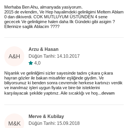
Merhaba Ben Ahu, almanyada yasiyorum.
2015 de evlendim, Ve Hep hayalimdeki gelinligimi Meltem Ablam
0 dan dikiverdi. COK MUTLUYUM ÜSTÜNDEN 4 sene
gececek Ve gelinligime halen daha Ilk Gündeki gibi asigim ?
Ellerinize saglik Ablacim ????
Arzu & Hasan
A&H
Düğün Tarihi: 14.10.2017
4,0
Nişanlık ve gelinliğimi sizler sayesinde tadını çıkara çıkara
hayran gözler ile bakan misafirler eşliğinde giydim. Ve
biliyorsunuz ki benden sonra cevremde herkese kartınızı verdik
ve inanılmaz işleri uygun fiyata ve bire-bir isteklerini
karşılayacak şekilde yaptınız. Aile sıcaklığı ve hoş
...
devam
Merve & Kubilay
M&K
Düğün Tarihi: 15.09.2018