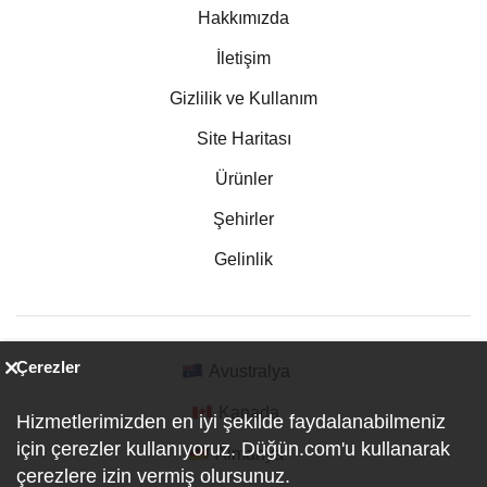
Hakkımızda
İletişim
Gizlilik ve Kullanım
Site Haritası
Ürünler
Şehirler
Gelinlik
Çerezler
Avustralya
Kanada
Hizmetlerimizden en iyi şekilde faydalanabilmeniz
için çerezler kullanıyoruz. Düğün.com'u kullanarak
Almanya
çerezlere izin vermiş olursunuz.