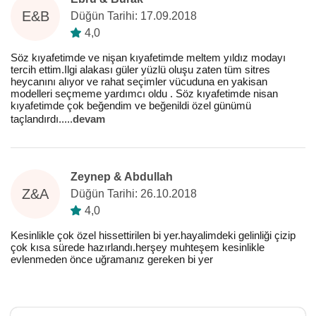
E&B
Düğün Tarihi: 17.09.2018
4,0
Söz kıyafetimde ve nişan kıyafetimde meltem yıldız modayı
tercih ettim.Ilgi alakası güler yüzlü oluşu zaten tüm sitres
heycanını alıyor ve rahat seçimler vücuduna en yakisan
modelleri seçmeme yardımcı oldu . Söz kıyafetimde nisan
kıyafetimde çok beğendim ve beğenildi özel günümü
taçlandırdı..
...
devam
Zeynep & Abdullah
Z&A
Düğün Tarihi: 26.10.2018
4,0
Kesinlikle çok özel hissettirilen bi yer.hayalimdeki gelinliği çizip
çok kısa sürede hazırlandı.herşey muhteşem kesinlikle
evlenmeden önce uğramanız gereken bi yer