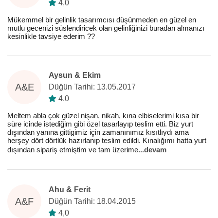
4,0
Mükemmel bir gelinlik tasarımcısı düşünmeden en güzel en
mutlu gecenizi süslendiricek olan gelinliğinizi buradan almanızı
kesinlikle tavsiye ederim ??
Aysun & Ekim
A&E
Düğün Tarihi: 13.05.2017
4,0
Meltem abla çok güzel nişan, nikah, kına elbiselerimi kısa bir
süre icinde istediğim gibi özel tasarlayıp teslim etti. Biz yurt
dışından yanına gittigimiz için zamanınımız kısıtlıydı ama
herşey dört dörtlük hazırlanıp teslim edildi. Kınalığımı hatta yurt
dışından sipariş etmiştim ve tam üzerime
...
devam
Ahu & Ferit
A&F
Düğün Tarihi: 18.04.2015
4,0