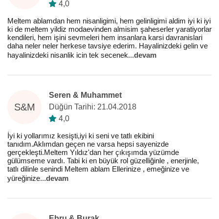
4,0
Meltem ablamdan hem nisanligimi, hem gelinligimi aldim iyi ki iyi
ki de meltem yildiz modaevinden almisim şaheserler yaratiyorlar
kendileri, hem işini sevmeleri hem insanlara karsi davranislari
daha neler neler herkese tavsiye ederim. Hayalinizdeki gelin ve
hayalinizdeki nisanlik icin tek secenek
...
devam
Seren & Muhammet
S&M
Düğün Tarihi: 21.04.2018
4,0
İyi ki yollarımız kesişti,iyi ki seni ve tatlı ekibini
tanıdım.Aklımdan geçen ne varsa hepsi sayenizde
gerçekleşti.Meltem Yıldız'dan her çıkışımda yüzümde
gülümseme vardı. Tabi ki en büyük rol güzelliğinle , enerjinle,
tatlı dilinle senindi Meltem ablam Ellerinize , emeğinize ve
yüreğinize
...
devam
Ebru & Burak