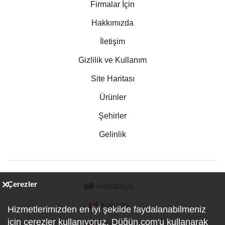
Firmalar İçin
Hakkımızda
İletişim
Gizlilik ve Kullanım
Site Haritası
Ürünler
Şehirler
Gelinlik
Çerezler
Avustralya
Kanada
Hizmetlerimizden en iyi şekilde faydalanabilmeniz
için çerezler kullanıyoruz. Düğün.com'u kullanarak
Almanya