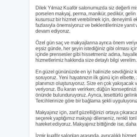
Dilek Yılmaz Kuaför salonumuzda siz değerli misa
porselen makyaj, perma, manikür, pedikür, gelin
kusursuz bir hizmet verebilmek için, deneyimli eki
fazlasıyla önemsiyoruz ve beklentilerinize yanıt
devam ediyoruz.
Özel gün saç ve makyajlarına ayrıca önem veriy
eşsiz günde, her şeyin istediğiniz gibi olması iç
içinde prensesler gibi hissetmeniz adına, hayall
hizmetlerimiz hakkında size detaylı bilgi verelim.
En güzel gününüzde en iyi halinizle sevdiğiniz ki
soruyoruz. Yeni hayatınızın ilk günü için elbette, 
planımızı oluşturuyoruz. Size en çok yakışacak ve
veriyoruz. Bu kararı verirken; düğün konseptinizi
önünde bulunduruyoruz. Ayrıca, tesettürlü gelinl
Tercihlerinize göre bir bağlama şekli uyguluyor
Makyajınız için, zarif güzelliğinizi ortaya çıkarac
seçerek yaptığımız makyajı dilerseniz, renkli ton
hareket ediyoruz. Makyajınız bittiğinde ise, daha k
İzmir kuaför salonları arasında, ayrıcalıklı hizmet 