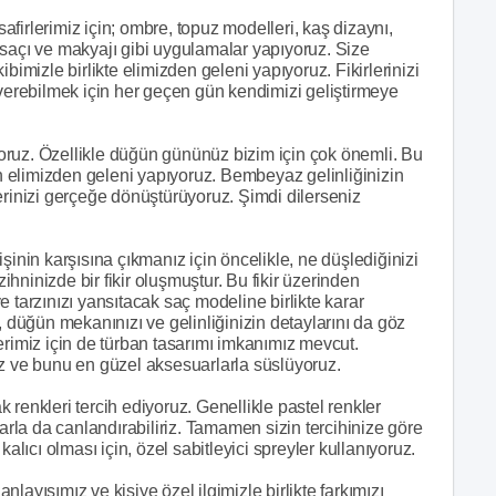
firlerimiz için; ombre, topuz modelleri, kaş dizaynı,
 saçı ve makyajı gibi uygulamalar yapıyoruz. Size
bimizle birlikte elimizden geleni yapıyoruz. Fikirlerinizi
 verebilmek için her geçen gün kendimizi geliştirmeye
oruz. Özellikle düğün gününüz bizim için çok önemli. Bu
in elimizden geleni yapıyoruz. Bembeyaz gelinliğinizin
erinizi gerçeğe dönüştürüyoruz. Şimdi dilerseniz
şinin karşısına çıkmanız için öncelikle, ne düşlediğinizi
zihninizde bir fikir oluşmuştur. Bu fikir üzerinden
 tarzınızı yansıtacak saç modeline birlikte karar
, düğün mekanınızı ve gelinliğinizin detaylarını da göz
erimiz için de türban tasarımı imkanımız mevcut.
uz ve bunu en güzel aksesuarlarla süslüyoruz.
ak renkleri tercih ediyoruz. Genellikle pastel renkler
larla da canlandırabiliriz. Tamamen sizin tercihinize göre
alıcı olması için, özel sabitleyici spreyler kullanıyoruz.
anlayışımız ve kişiye özel ilgimizle birlikte farkımızı