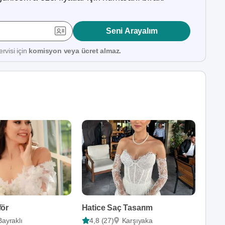
Seni Arayalım
rvisi için
komisyon veya ücret almaz.
för
Hatice Saç Tasarım
Bayraklı
4,8 (27)
Karşıyaka