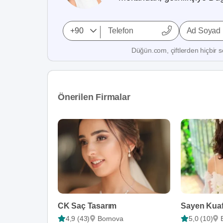
Ad Soyad
Düğün.com, çiftlerden hiçbir se
Önerilen Firmalar
CK Saç Tasarım
Sayen Kua
4,9 (43)
Bornova
5,0 (10)