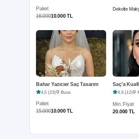
Paket
Dekolte Maky
16.000
10.000 TL
Bahar Yazıcıer Saç Tasarım
Saç'a Kuaf
4,5 (23)
Buca
4,6 (12)
Paket
Min. Fiyat
15.000
10.000 TL
20.000 TL