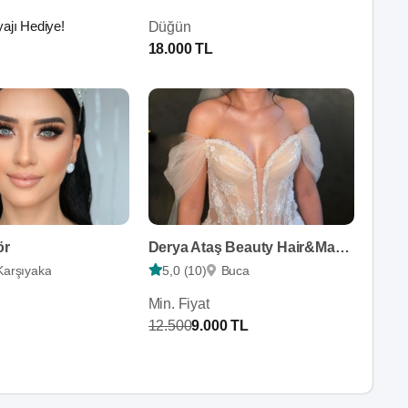
ajı Hediye!
Düğün
18.000 TL
ör
Derya Ataş Beauty Hair&Make Up
Karşıyaka
5,0 (10)
Buca
Min. Fiyat
12.500
9.000 TL