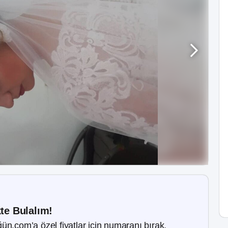
kte Bulalım!
ün.com’a özel fiyatlar için numaranı bırak.