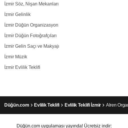
İzmir Söz, Nişan Mekanları
İzmir Gelinlik
İzmir Düğün Organizasyon
İzmir Düğün Fotoğrafçıları
İzmir Gelin Saçı ve Makyajı
İzmir Müzik
İzmir Evlilik Teklifi
Düğün.com
Evlilik Teklifi
Evlilik Teklifi İzmir
Alren Orga
Düğün.com uygulaması yayında! Ücretsiz indir: