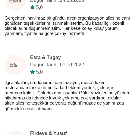
E&N
Düğün Tarihi: 24.05.2023
5,0
Gerçekten inanilmaz bir gündü, alren organizasyon ailesine canı
gönülden teşekkürlerimi sunmak isterim. Bu kadar ilgili özenli
olacaklarını düşünmemistim. Her kese kolay kolay yorum
yapmam, fiyatlarına göre çok iyi hizmetti
Esra & Tugay
E&T
Düğün Tarihi: 01.10.2022
5,0
İlgi alakaları, umduğumuzdan fazlaydı, masa düzeni
restorandan farksızdı bu kadar beklemiyorduk, çok aşırı
memnun kaldık. Çok düzgün insanlar Güler yüzlüler, bu yüzden
nikahımızı da teknede kıydık çok ama çok yardımcı oldular
alren ailesine teşekkür ediyoruz düğünümüzde de yanımızda
görmekten çok
...
devam
Firdevs & Yusuf