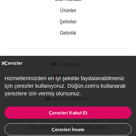
Ürünler
Şehirler
Gelinlik
Çerezler
Avustralya
Kanada
Hizmetlerimizden en iyi şekilde faydalanabilmeniz
için çerezler kullanıyoruz. Düğün.com'u kullanarak
Almanya
çerezlere izin vermiş olursunuz.
Suudi Arabistan
Çerezleri Kabul Et
© 2007-2026 Düğün.com Tüm hakları saklıdır. Düğün ve
Özel Etkinlik Online Planlama Sitesi.
Çerezleri İncele
ref:DF1-1-0311