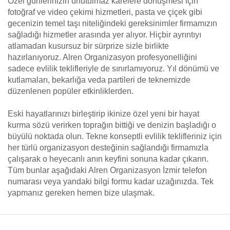
Özel günlerinizin unutulmaz karelere dönüşmesi için
fotoğraf ve video çekimi hizmetleri, pasta ve çiçek gibi
gecenizin temel taşı niteliğindeki gereksinimler firmamızın
sağladığı hizmetler arasında yer alıyor. Hiçbir ayrıntıyı
atlamadan kusursuz bir sürprize sizle birlikte
hazırlanıyoruz. Alren Organizasyon profesyonelliğini
sadece evlilik teklifleriyle de sınırlamıyoruz. Yıl dönümü ve
kutlamaları, bekarlığa veda partileri de teknemizde
düzenlenen popüler etkinliklerden.
Eski hayatlarınızı birleştirip ikinize özel yeni bir hayat
kurma sözü verirken toprağın bittiği ve denizin başladığı o
büyülü noktada olun. Tekne konseptli evlilik teklifleriniz için
her türlü organizasyon desteğinin sağlandığı firmamızla
çalışarak o heyecanlı anın keyfini sonuna kadar çıkarın.
Tüm bunlar aşağıdaki Alren Organizasyon İzmir telefon
numarası veya yandaki bilgi formu kadar uzağınızda. Tek
yapmanız gereken hemen bize ulaşmak.