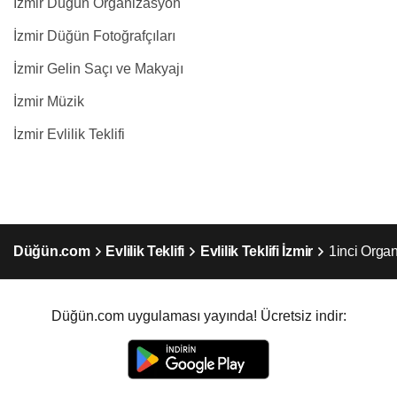
İzmir Düğün Organizasyon
İzmir Düğün Fotoğrafçıları
İzmir Gelin Saçı ve Makyajı
İzmir Müzik
İzmir Evlilik Teklifi
Düğün.com
Evlilik Teklifi
Evlilik Teklifi İzmir
1inci Organ
Düğün.com uygulaması yayında! Ücretsiz indir: