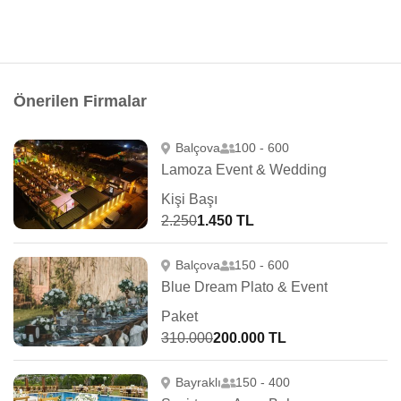
Önerilen Firmalar
Balçova
100 - 600
Lamoza Event & Wedding
Kişi Başı
2.250
1.450 TL
Balçova
150 - 600
Blue Dream Plato & Event
Paket
310.000
200.000 TL
Bayraklı
150 - 400