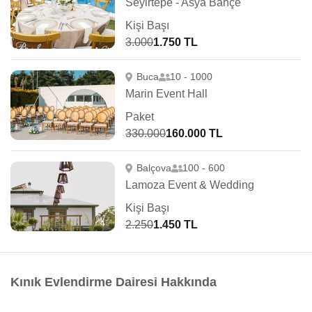
Seyirtepe - Asya Bahçe
Kişi Başı
3.000
1.750 TL
Buca
10 - 1000
Marin Event Hall
Paket
330.000
160.000 TL
Balçova
100 - 600
Lamoza Event & Wedding
Kişi Başı
2.250
1.450 TL
Kınık Evlendirme Dairesi Hakkında